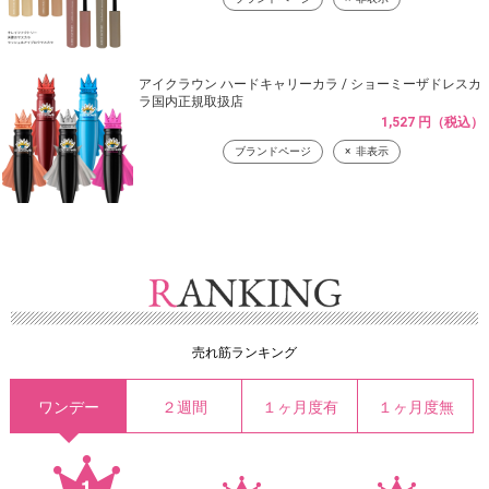
アイクラウン ハードキャリーカラ / ショーミーザドレスカ
ラ国内正規取扱店
1,527 円（税込）
ブランドページ
非表示
売れ筋ランキング
ワンデー
２週間
１ヶ月度有
１ヶ月度無