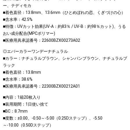
ー、テディモカ
■着色直径：13.8mm、13.6mm（ひとめぼれの恋、くぎづけの心）
■含水率：42.5%
■特徴：UVカット効果(UV-A：約83％ / UV-B：約98％カット)、うる
おい成分配合(MPCポリマー)
■医療用具承認番号：22600BZX00273A02
◎エバーカラーワンデーナチュラル
■カラー：ナチュラルブラウン、シャンパンブラウン、ナチュラルブ
ラック
■着色直径：13.8mm
■含水率：38.6%
■医療用具承認番号：22300BZX00212A01
■内容：1箱20枚入り
■装用期間：1日使い捨て
■BC：8.7mm
■度数：±0.00、-0.50～-5.00（0.25Dステップ）、-5.50
～-10.00（0.50Dステップ）