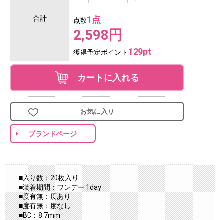
合計
1点
点数
2,598円
129pt
獲得予定ポイント
カートに入れる
お気に入り
ブランドページ
■入り数：20枚入り
■装着期間：ワンデー 1day
■度有無：度あり
■度有無：度なし
■BC：8.7mm