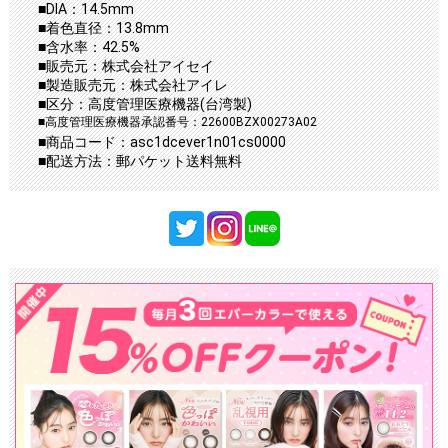
■DIA：14.5mm
■着色直径：13.8mm
■含水率：42.5%
■販売元：株式会社アイセイ
■製造販売元：株式会社アイレ
■区分：高度管理医療機器(台湾製)
■高度管理医療機器承認番号：22600BZX00273A02
■商品コード：asc1dcever1n01cs0000
■配送方法：郵パケット送料無料