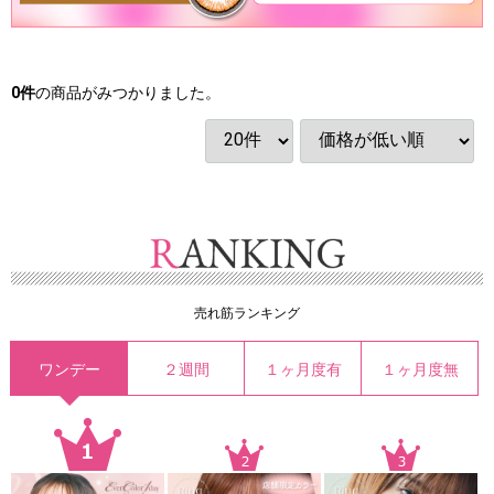
0
件
の商品がみつかりました。
売れ筋ランキング
ワンデー
２週間
１ヶ月度有
１ヶ月度無