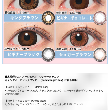
鈴木愛理さんイメージモデル ワンデーカラコン
キャンディーマジックワンデー（candymagic1day）に新色登場！
【New】メルティハニー（Melty Honey）
やわらかいくすみベージュが、ナチュラルに色づく。ふわモテ水光デザインで、きゅるん
と愛され瞳に。
【New】チョコミュー（Choco Mew）
とろけそうなチョコブラウンで、うるっと甘えたきゅるん瞳にチェンジ。