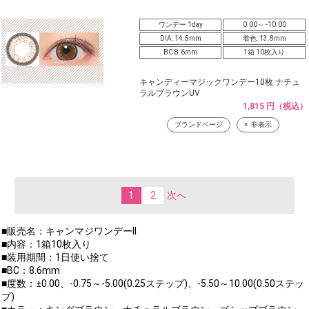
ワンデー 1day
0.00～ -10.00
DIA: 14.5mm
着色: 13.8mm
BC 8.6mm
1箱 10枚入り
キャンディーマジックワンデー10枚 ナチュ
ラルブラウンUV
1,815 円（税込）
ブランドページ
非表示
1
2
次へ
■販売名：キャンマジワンデーII
■内容：1箱10枚入り
■装用期間：1日使い捨て
■BC：8.6mm
■度数：±0.00、-0.75～-5.00(0.25ステップ)、-5.50～10.00(0.50ステッ
プ)