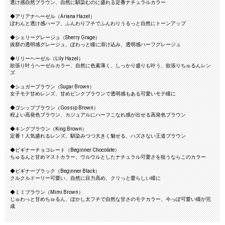
透け感自然ブラウン、自然に馴染むのに盛れる定番ナチュラルカラー
◆アリアナヘーゼル（Ariana Hazel）
ぽわんと透け感ハーフ、ふんわりフチでふんわりうるっと自然にトーンアップ
◆シェリーグレージュ（Sherry Grage）
抜群の透明感グレージュ、ぽわっと瞳に溶け込み、透明感ハーフグレージュ
◆リリーヘーゼル（Lily Hazel）
欲張り叶うヘーゼルカラー、自然に色素薄く、しっかり盛りも叶う、欲張りちゅるんレン
ズ
◆シュガーブラウン（Sugar Brown）
女子モテ甘めレンズ、甘めピンクブラウンで透明感もある可愛いモテ瞳に
◆ゴシップブラウン（Gossip Brown）
程よい高発色ブラウン、カジュアルにハーフこなれ感が出せる高発色ブラウン
◆キングブラウン（King Brown）
定番！人気盛れるレンズ、馴染みつつ大きく魅せる、ハズさない王道ブラウン
◆ビギナーチョコレート（Beginner Chocolate）
ちゅるんと甘めマストカラー、ウルウルとしたナチュラル可愛さを狙うならこのカラー
◆ビギナーブラック（Beginner Black）
クルクルドーリー可愛い、自然に目力高め、クリっと愛らしい瞳に
◆ミミブラウン（Mimi Brown）
じゅわっと甘めちゅるん、ぼかし太フチで自然な甘さのモテカラー、今っぽ可愛い瞳が完
成