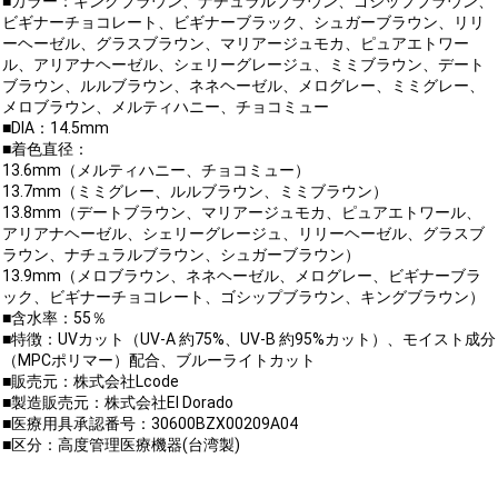
■カラー：キングブラウン、ナチュラルブラウン、ゴシップブラウン、
ビギナーチョコレート、ビギナーブラック、シュガーブラウン、リリ
ーヘーゼル、グラスブラウン、マリアージュモカ、ピュアエトワー
ル、アリアナヘーゼル、シェリーグレージュ、ミミブラウン、デート
ブラウン、ルルブラウン、ネネヘーゼル、メログレー、ミミグレー、
メロブラウン、メルティハニー、チョコミュー
■DIA：14.5mm
■着色直径：
13.6mm（メルティハニー、チョコミュー）
13.7mm（ミミグレー、ルルブラウン、ミミブラウン）
13.8mm（デートブラウン、マリアージュモカ、ピュアエトワール、
アリアナヘーゼル、シェリーグレージュ、リリーヘーゼル、グラスブ
ラウン、ナチュラルブラウン、シュガーブラウン）
13.9mm（メロブラウン、ネネヘーゼル、メログレー、ビギナーブラ
ック、ビギナーチョコレート、ゴシップブラウン、キングブラウン）
■含水率：55％
■特徴：UVカット（UV-A 約75%、UV-B 約95%カット）、モイスト成分
（MPCポリマー）配合、ブルーライトカット
■販売元：株式会社Lcode
■製造販売元：株式会社El Dorado
■医療用具承認番号：30600BZX00209A04
■区分：高度管理医療機器(台湾製)