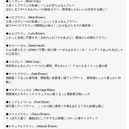
◆ミミグレー（Mimi Gray）
人気ミミブラウンの色違い！じゅわ甘ちゅるんグレー
ぼかし太フチ×うるみグレーの絶妙カラー。透明感とかわいいが共存する瞳に！
◆メロブラウン（Melo Brown）
人気メログレーのの色違い！ぷっくりきゅるんブラウン
細フチ×ツヤブラウンで瞬間あか抜け！これぞあざとモテの最終形！
◆ルルブラウン（Lulu Brown）
ふわっと自然に可愛すぎ！太めのふわフチがあざとい 最強ひとめ惚れブラウン
◆ネネヘーゼル（Nene Hazel）
ちゅる盛りネコっぽeye☆可愛い抜け感ヘーゼルはまさにこれ！ ニュアンスあふれるおしゃ
れな目元に
◆メログレー（Melo Gray）
絶対的きゅるんグレー☆つけた瞬間、即かわいい！ クセになるくりっと盛れ感
◆デートブラウン（Date Brown）
感動級！うるふわ透明感、裸眼風に色素薄く瞳アップデート、透明感たっぷり柔らかい印
象に
◆マリアージュモカ（Marriage Moca）
裸眼風大人モテレンズ ナチュラルに瞳うるっと裸眼風万能レンズ
◆ピュアエトワール（Pure Etoile）
瞳可愛くアップデート、こっそり瞳に透明ツヤ感をあたえて大人綺麗な瞳に
◆グラスブラウン（Glass Brown）
今っぽ大人盛り、繊細ぼかしフチで大人綺麗につやっと瞳サイズアップ
◆ナチュラルブラウン（Natural Brown）