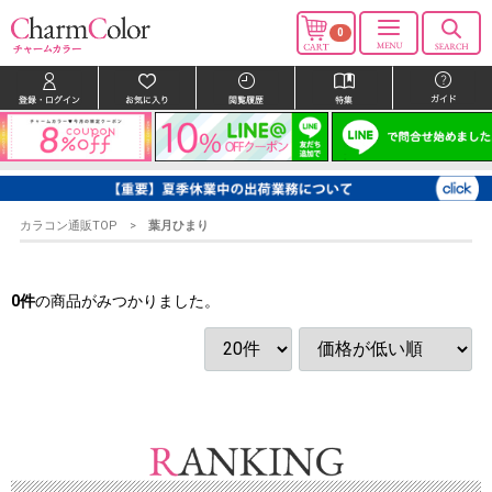
0
カラコン通販TOP
葉月ひまり
0
件
の商品がみつかりました。