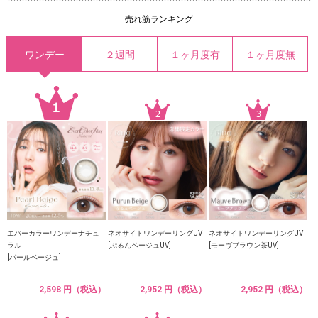
売れ筋ランキング
ワンデー
２週間
１ヶ月度有
１ヶ月度無
エバーカラーワンデーナチュ
ネオサイトワンデーリングUV
ネオサイトワンデーリングUV
ラル
[ぷるんベージュUV]
[モーヴブラウン茶UV]
[パールベージュ]
2,598 円（税込）
2,952 円（税込）
2,952 円（税込）