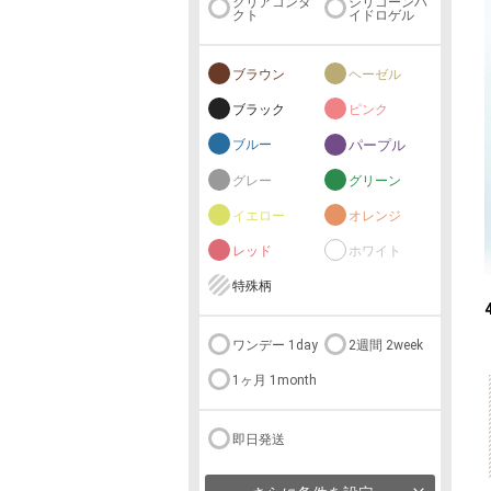
クリアコンタ
シリコーンハ
クト
イドロゲル
ブラウン
ヘーゼル
ブラック
ピンク
ブルー
パープル
グレー
グリーン
イエロー
オレンジ
レッド
ホワイト
特殊柄
ワンデー 1day
2週間 2week
1ヶ月 1month
即日発送