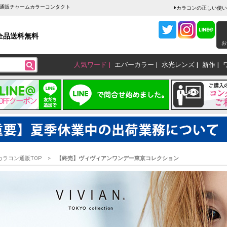
ン通販チャームカラーコンタクト
カラコンの正しい使い
全品送料無料
お
人気ワード
エバーカラー
水光レンズ
新作
カラコン通販TOP
【終売】ヴィヴィアンワンデー東京コレクション