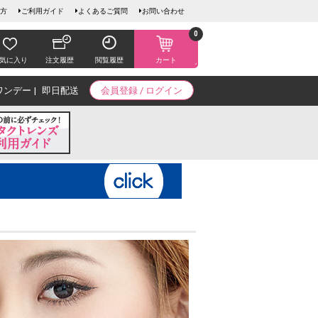
方
ご利用ガイド
よくあるご質問
お問い合わせ
0
気に入り
注文履歴
閲覧履歴
カート
ワンデー
即日配送
会員登録 / ログイン