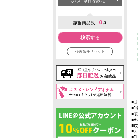
さらに条件を設定
0
該当商品数
点
検索する
検索条件リセット
■
■1
■
■B
■度
■
■D