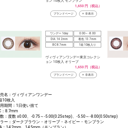
ョン 10枚入 モンブラン
1,650 円（税込）
ブランドページ
非表示
ワンデー 1day
0.00～ -8.00
DIA: 14.2mm
着色: 13.7mm
BC 8.7mm
1箱 10枚入り
ヴィヴィアンワンデー東京コレクシ
ョン 10枚入 オリーブ
1,650 円（税込）
ブランドページ
非表示
販売名：ヴィヴィアンワンデー
箱10枚入
装用期間：1日使い捨て
C：8.7mm
数：度数 ±0.00、-0.75～-5.00(0.25step)、-5.50～-8.00(0.50step)
カラー：ダークブラウン・オリーブ・ネイビー・モンブラン
IA：14.2mm、14.5mm（モンブラン）