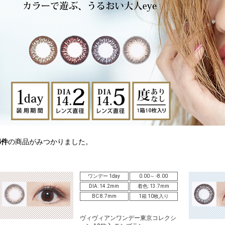
4
件
の商品がみつかりました。
ワンデー 1day
0.00～ -8.00
DIA: 14.2mm
着色: 13.7mm
BC 8.7mm
1箱 10枚入り
ヴィヴィアンワンデー東京コレクシ