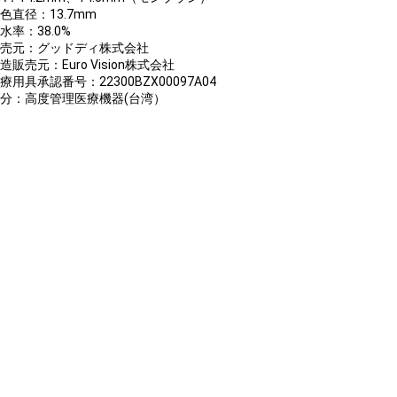
色直径：13.7mm
水率：38.0%
販売元：グッドディ株式会社
造販売元：Euro Vision株式会社
療用具承認番号：22300BZX00097A04
区分：高度管理医療機器(台湾）