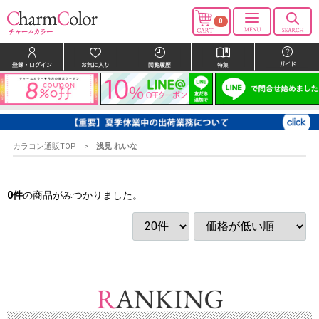
0
カラコン通販TOP
浅見 れいな
0
件
の商品がみつかりました。