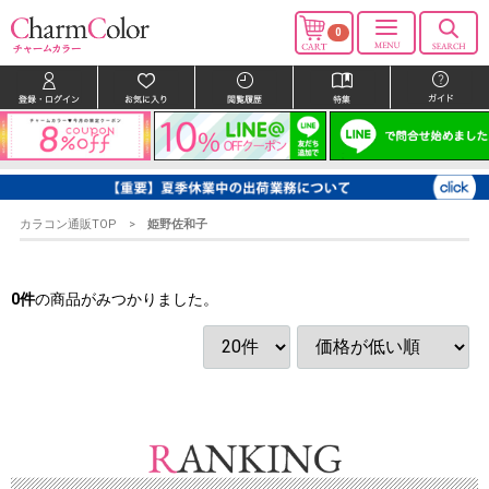
0
カラコン通販TOP
姫野佐和子
0
件
の商品がみつかりました。