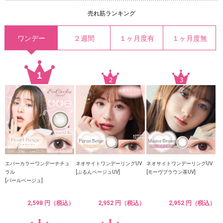
売れ筋ランキング
ワンデー
２週間
１ヶ月度有
１ヶ月度無
エバーカラーワンデーナチュ
ネオサイトワンデーリングUV
ネオサイトワンデーリングUV
ラル
[ぷるんベージュUV]
[モーヴブラウン茶UV]
[パールベージュ]
2,598 円（税込）
2,952 円（税込）
2,952 円（税込）