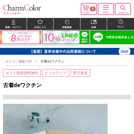
0
カラコン通販TOP
古着deワクチン
ポスト投函送料無料
ピックアップ
即日発送
古着deワクチン