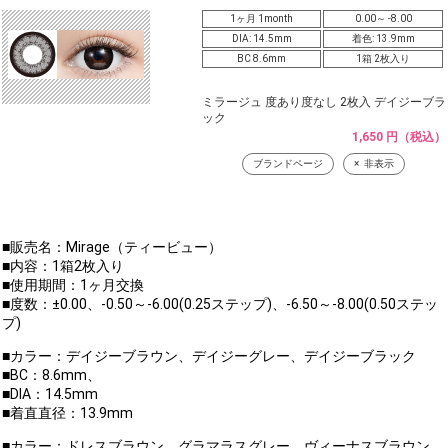
1ヶ月 1month
0.00～ -8.00
DIA: 14.5mm
着色: 13.9mm
BC 8.6mm
1箱 2枚入り
ミラージュ 度あり度なし 2枚入 デイジーブラ
ック
1,650 円（税込）
ブランドページ
非表示
■販売名：Mirage（ティービュー）
■内容：1箱2枚入り
■使用期間：1ヶ月交換
■度数：±0.00、-0.50～-6.00(0.25ステップ)、-6.50～-8.00(0.50ステッ
プ)
■カラー：デイジーブラウン、デイジーグレー、デイジーブラック
■BC：8.6mm、
■DIA：14.5mm
■着直直径：13.9mm
■カラー：ドレスブラウン、グラマラスグレー、ヴィーナスブラウン、