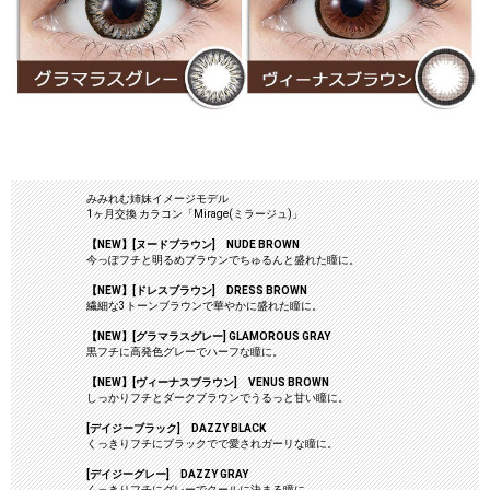
みみれむ姉妹イメージモデル
1ヶ月交換 カラコン「Mirage(ミラージュ)」
【NEW】[ヌードブラウン] NUDE BROWN
今っぽフチと明るめブラウンでちゅるんと盛れた瞳に。
【NEW】[ドレスブラウン] DRESS BROWN
繊細な3トーンブラウンで華やかに盛れた瞳に。
【NEW】[グラマラスグレー] GLAMOROUS GRAY
黒フチに高発色グレーでハーフな瞳に。
【NEW】[ヴィーナスブラウン] VENUS BROWN
しっかりフチとダークブラウンでうるっと甘い瞳に。
[デイジーブラック] DAZZY BLACK
くっきりフチにブラックでで愛されガーリな瞳に。
[デイジーグレー] DAZZY GRAY
くっきりフチにグレーでクールに決まる瞳に。