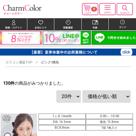
0
カラコン通販TOP
ピンク/桃色
130
件
の商品がみつかりました。
1ヶ月 1month
0.00～ -10.00
DIA: 14.5mm
着色: 13.8mm
BC 8.8mm
1箱 1枚入り