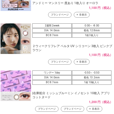
アンドミー マンスリー 度あり 1枚入り オーロラ
1,100 円（税込）
ブランドページ
非表示
2週間 2week
0.00～ -8.00
DIA: 14.0mm
着色: 12.8mm
BC 8.7mm
1箱 3枚入り
２ウィークリフレア ベルタ UV シリコーン 3枚入 ピンクブ
ラウン
1,100 円（税込）
ブランドページ
非表示
ワンデー 1day
-0.50～ -0.50
DIA: 14.0mm
着色: 13.2mm
BC 8.7mm
1箱 10枚入り
|在庫処分 ミッシュブルーミン イノセント 10枚入 アプリ
コットヌード
1,200 円（税込）
ブランドページ
ブランドページ
非表示