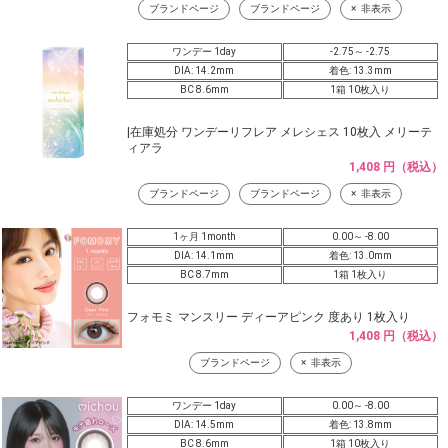
ブランドページ
ブランドページ
非表示
ワンデー 1day
-2.75～ -2.75
DIA: 14.2mm
着色: 13.3mm
BC 8.6mm
1箱 10枚入り
|在庫処分 ワンデーリフレア メレシェス 10枚入 メリーテ
ィアラ
1,408 円（税込）
ブランドページ
ブランドページ
非表示
1ヶ月 1month
0.00～ -8.00
DIA: 14.1mm
着色: 13.0mm
BC 8.7mm
1箱 1枚入り
フォモミ マンスリー ディーアピンク 度あり 1枚入り
1,408 円（税込）
ブランドページ
非表示
ワンデー 1day
0.00～ -8.00
DIA: 14.5mm
着色: 13.8mm
BC 8.6mm
1箱 10枚入り