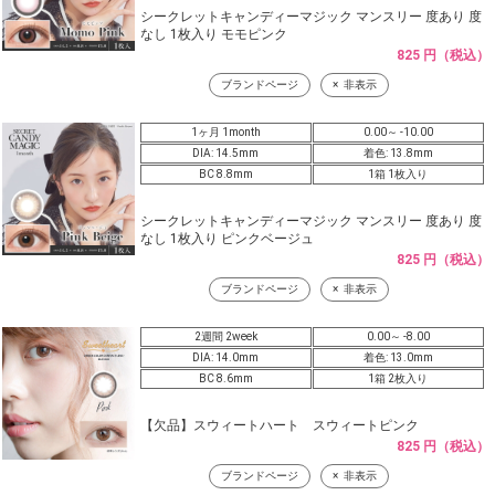
シークレットキャンディーマジック マンスリー 度あり 度
なし 1枚入り モモピンク
825 円（税込）
ブランドページ
非表示
1ヶ月 1month
0.00～ -10.00
DIA: 14.5mm
着色: 13.8mm
BC 8.8mm
1箱 1枚入り
シークレットキャンディーマジック マンスリー 度あり 度
なし 1枚入り ピンクベージュ
825 円（税込）
ブランドページ
非表示
2週間 2week
0.00～ -8.00
DIA: 14.0mm
着色: 13.0mm
BC 8.6mm
1箱 2枚入り
【欠品】スウィートハート スウィートピンク
825 円（税込）
ブランドページ
非表示