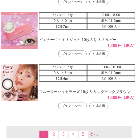
ブランドページ
非表示
ワンデー 1day
0.00～ -8.00
DIA: 14.0mm
着色: 13.0mm
BC 8.7mm
1箱 10枚入り
ピエナージュ ミミジェム 10枚入り ミミルビー
1,485 円（税込）
ブランドページ
非表示
ワンデー 1day
0.00～ -10.00
DIA: 14.5mm
着色: 14.0mm
BC 8.6mm
1箱 10枚入り
フルーリーバイカラーズ 10枚入 リングピンクブラウン
1,485 円（税込）
ブランドページ
非表示
1
2
3
4
5
次へ