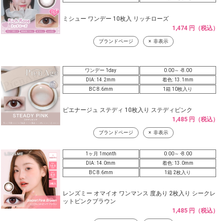
ミシュー ワンデー 10枚入 リッチローズ
1,474 円（税込）
ブランドページ
非表示
ワンデー 1day
0.00～ -8.00
DIA: 14.2mm
着色: 13.1mm
BC 8.6mm
1箱 10枚入り
ピエナージュ ステディ 10枚入り ステディピンク
1,485 円（税込）
ブランドページ
非表示
1ヶ月 1month
0.00～ -8.00
DIA: 14.0mm
着色: 13.0mm
BC 8.6mm
1箱 2枚入り
レンズミー オマイオ ワンマンス 度あり 2枚入り シークレ
ットピンクブラウン
1,485 円（税込）