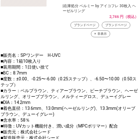
|在庫処分 ベルミー by アイコフレ 30枚入 ヘ
ーゼルリング
2,746 円（税込）
ブランドページ
ブランドページ
非表示
■販売名：SPワンデー H-UVC
■内容：1箱10枚入り
■装用期間：1日使い捨て
■BC：8.7mm
■度数：±0.00、-0.25〜-6.00（0.25ステップ）、-6.50〜10.00（0.50ス
テップ）
■カラー：ベルブラウン、ティアーブラウン、ピーチブラウン、ヘーゼ
ルリング、オリーブブラウン、メルティーグロス、デューイグレー
■DIA：14.2mm
■着色直径：13.6mm、13.0mm(ヘーゼルリング)、13.3mm(オリーブ
ブラウン、デューイグレー)
■含水率：58％
■特徴：UVカット機能付き、潤い成分（MPCポリマー）配合
■販売元：株式会社シード
■製造販売元：株式会社シード