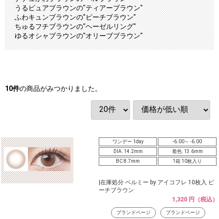
うるピュアブラウンの"ティアーブラウン"
ふわキュンブラウンの"ピーチブラウン"
ちゅるフチブラウンの"ヘーゼルリング"
ゆるオシャブラウンの"オリーブブラウン"
10
件
の商品がみつかりました。
ワンデー 1day
-6.00～ -6.00
DIA: 14.2mm
着色: 13.6mm
BC 8.7mm
1箱 10枚入り
|在庫処分 ベルミー by アイコフレ 10枚入 ピ
ーチブラウン
1,320 円（税込）
ブランドページ
ブランドページ