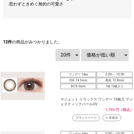
思わずときめく無的の可愛さ
12
件
の商品がみつかりました。
ワンデー 1day
0.00～ -10.00
DIA: 14.5mm
着色: 13.8mm
BC 8.6mm
1箱 10枚入り
マジェット リラックス ワンデー 10枚入 マジ
ェスティックパールUV
1,793 円（税込）
ブランドページ
非表示
ワンデー 1day
0.00～ -10.00