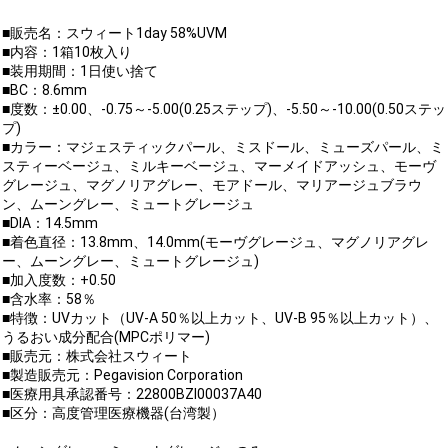
■販売名：スウィート1day 58%UVM
■内容：1箱10枚入り
■装用期間：1日使い捨て
■BC：8.6mm
■度数：±0.00、-0.75～-5.00(0.25ステップ)、-5.50～-10.00(0.50ステッ
プ)
■カラー：マジェスティックパール、ミスドール、ミューズパール、ミ
スティーベージュ、ミルキーベージュ、マーメイドアッシュ、モーヴ
グレージュ、マグノリアグレー、モアドール、マリアージュブラウ
ン、ムーングレー、ミュートグレージュ
■DIA：14.5mm
■着色直径：13.8mm、14.0mm(モーヴグレージュ、マグノリアグレ
ー、ムーングレー、ミュートグレージュ)
■加入度数：+0.50
■含水率：58％
■特徴：UVカット（UV-A 50％以上カット、UV-B 95％以上カット）、
うるおい成分配合(MPCポリマー)
■販売元：株式会社スウィート
■製造販売元：Pegavision Corporation
■医療用具承認番号：22800BZI00037A40
■区分：高度管理医療機器(台湾製）