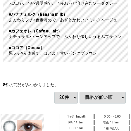
ふんわりフチ×透明感で、じゅわっと溶け込むソーダグレー
■バナナミルク（Banana milk）
ふんわりフチ×色素薄めで、あざとかわいいミルクベージュ
■カフェオレ（Cafe au lait）
ナチュラル×トーンアップで、ふんわり優しいうるみブラウン
■ココア（Cocoa）
黒フチ×立体感で、ほどよく甘いピンクブラウン
8
件
の商品がみつかりました。
1ヶ月 1month
0.00～ -6.00
DIA: 14.2mm
着色: 13.5mm
BC 8.6mm
1箱 2枚入り