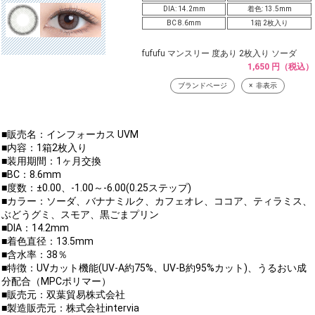
DIA: 14.2mm
着色: 13.5mm
BC 8.6mm
1箱 2枚入り
fufufu マンスリー 度あり 2枚入り ソーダ
1,650 円（税込）
ブランドページ
非表示
■販売名：インフォーカス UVM
■内容：1箱2枚入り
■装用期間：1ヶ月交換
■BC：8.6mm
■度数：±0.00、-1.00～-6.00(0.25ステップ)
■カラー：ソーダ、バナナミルク、カフェオレ、ココア、ティラミス、
ぶどうグミ、スモア、黒ごまプリン
■DIA：14.2mm
■着色直径：13.5mm
■含水率：38％
■特徴：UVカット機能(UV-A約75%、UV-B約95%カット)、うるおい成
分配合（MPCポリマー）
■販売元：双葉貿易株式会社
■製造販売元：株式会社intervia