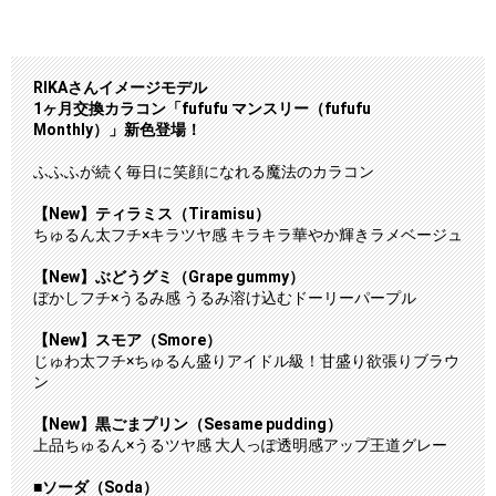
RIKAさんイメージモデル
1ヶ月交換カラコン「fufufu マンスリー（fufufu
Monthly）」新色登場！
ふふふが続く毎日に笑顔になれる魔法のカラコン
【New】ティラミス（Tiramisu）
ちゅるん太フチ×キラツヤ感 キラキラ華やか輝きラメベージュ
【New】ぶどうグミ（Grape gummy）
ぼかしフチ×うるみ感 うるみ溶け込むドーリーパープル
【New】スモア（Smore）
じゅわ太フチ×ちゅるん盛りアイドル級！甘盛り欲張りブラウ
ン
【New】黒ごまプリン（Sesame pudding）
上品ちゅるん×うるツヤ感 大人っぽ透明感アップ王道グレー
■ソーダ（Soda）