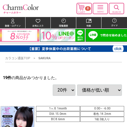
0
カラコン通販TOP
SAKURA
19
件
の商品がみつかりました。
1ヶ月 1month
0.00～ -6.00
DIA: 15.0mm
着色: 14.2mm
BC 8.6mm
1箱 2枚入り