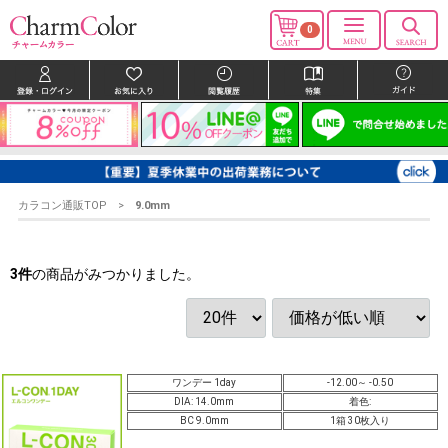
0
カラコン通販TOP
9.0mm
3
件
の商品がみつかりました。
ワンデー 1day
-12.00～ -0.50
DIA: 14.0mm
着色:
BC 9.0mm
1箱 30枚入り