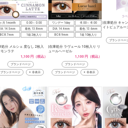
|在庫処分 キャ
ヶ月 1month
0.00～ 0.00
ワンデー 1day
-8.00～ -8.00
イトピュアルース
IA: 14.5mm
着色: 13.8mm
DIA: 14.4mm
着色: 13.6mm
BC 8.7mm
1箱 2枚入り
BC 8.9mm
1箱 10枚入り
ブランドペー
庫処分 メルシェ 度なし 2枚入
|在庫処分 ラヴェール 10枚入り リ
ナモンラテ
ュールヘーゼル
1,100 円（税込）
1,100 円（税込）
ブランドページ
ブランドページ
ブランドページ
非表示
ブランドページ
非表示