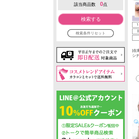
0
該当商品数
点
検索する
1
D
検索条件リセット
|在
シ