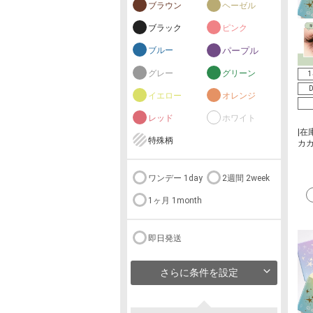
ブラウン
ヘーゼル
ブラック
ピンク
ブルー
パープル
グレー
グリーン
1
D
イエロー
オレンジ
レッド
ホワイト
|在
特殊柄
カ
ワンデー 1day
2週間 2week
1ヶ月 1month
即日発送
さらに条件を設定