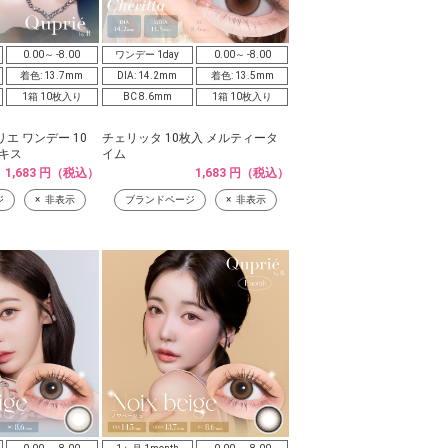
0.00～ -8.00
ワンデー 1day
0.00～ -8.00
着色: 13.7mm
DIA: 14.2mm
着色: 13.5mm
1箱 10枚入り
BC 8.6mm
1箱 10枚入り
エ ワンデー 10
チェリッタ 10枚入 メルティータ
キス
イム
1,683 円（税込）
1,683 円（税込）
ジ
非表示
ブランドページ
非表示