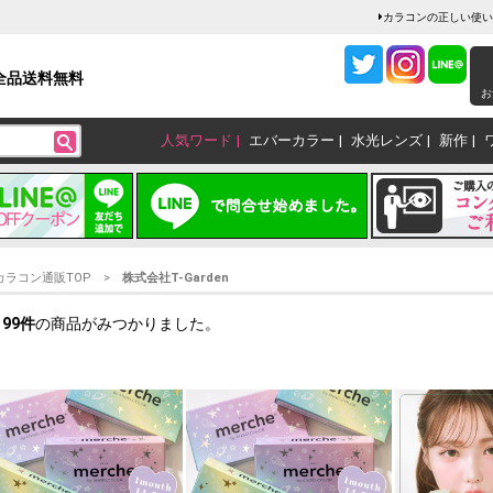
カラコンの正しい使い
全品送料無料
お
人気ワード
エバーカラー
水光レンズ
新作
カラコン通販TOP
株式会社T-Garden
199
件
の商品がみつかりました。