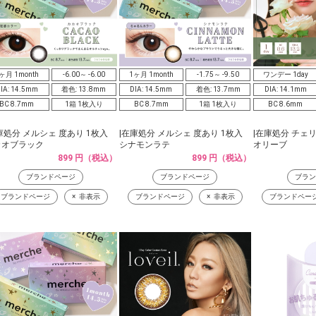
ヶ月 1month
-6.00～ -6.00
1ヶ月 1month
-1.75～ -9.50
ワンデー 1day
IA: 14.5mm
着色: 13.8mm
DIA: 14.5mm
着色: 13.7mm
DIA: 14.1mm
BC 8.7mm
1箱 1枚入り
BC 8.7mm
1箱 1枚入り
BC 8.6mm
庫処分 メルシェ 度あり 1枚入
|在庫処分 メルシェ 度あり 1枚入
|在庫処分 チェリ
カオブラック
シナモンラテ
オリーブ
899 円（税込）
899 円（税込）
ブランドページ
ブランドページ
ブラン
ブランドページ
非表示
ブランドページ
非表示
ブランドペー