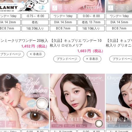
ンデー 1day
-0.75～ -8.00
ワンデー 1day
0.00～ -8.00
ワンデー 1day
IA: 14.2mm
着色:
DIA: 14.5mm
着色: 13.7mm
DIA: 14.5mm
BC 8.7mm
1箱 20枚入り
BC 8.7mm
1箱 10枚入り
BC 8.7mm
ンミークリアワンデー 20枚入
【欠品】キュプリエ ワンデー 10
【欠品】キュプリ
枚入り ロゼカメリア
枚入り グリオニ
1,452 円（税込）
1,683 円（税込）
ブランドページ
非表示
ブランドページ
非表示
ブランドペー