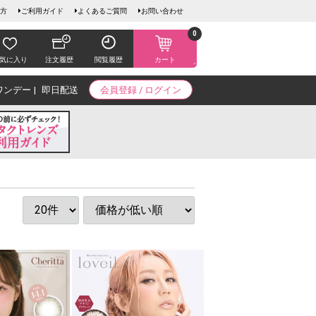
方
ご利用ガイド
よくあるご質問
お問い合わせ
0
気に入り
注文履歴
閲覧履歴
カート
ワンデー
即日配送
会員登録 / ログイン