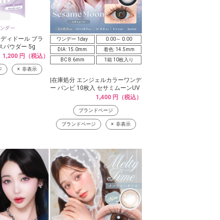
ンディドール ブラ
ワンデー 1day
0.00～ 0.00
パウダー 5g
DIA: 15.0mm
着色: 14.5mm
1,200 円（税込）
BC 8.6mm
1箱 10枚入り
ジ
非表示
|在庫処分 エンジェルカラーワンデ
ー バンビ 10枚入 セサミムーンUV
1,400 円（税込）
ブランドページ
ブランドページ
非表示