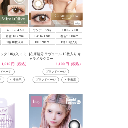
-4.50～ -4.50
ワンデー 1day
-2.00～ -2.00
着色: 13.2mm
DIA: 14.4mm
着色: 13.8mm
1箱 10枚入り
BC 8.9mm
1箱 10枚入り
ッタ 10枚入 ミミ
|在庫処分 ラヴェール 10枚入り キ
ャラメルグロー
1,010 円（税込）
1,100 円（税込）
ドページ
ブランドページ
ジ
非表示
ブランドページ
非表示