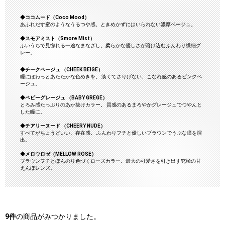
◆ココムード
（Coco Mood）
あふれだす蜜のようなうるつや感。ときめかずにはいられない濃厚ベージュ。
◆スモアミスト
（Smore Mist）
ふいうちで見惚れる一途なまなざし。柔らかな優しさが溶け込むふんわり繊細グ
レー。
◆チークベージュ
（CHEEK BEIGE）
瞳にぽわっとあたたかな色めきを。 淡くてさりげない、こなれ感のあるピンクベ
ージュ。
◆ベビーグレージュ
（BABY GREGE）
とろみ感たっぷりのあか抜けカラー。 質感のあるまろやかグレージュでつやんと
した瞳に。
◆チアリーヌード
（CHEERY NUDE）
すべてがちょうどいい、存在感。 ふんわりフチと優しいブラウンでうぶな瞳を演
出。
◆メロウロゼ
（MELLOW ROSE）
ブラウンフチとほんのり色づくローズカラー。最大の可愛さを引き出す究極の甘
えんぼレンズ。
9
件
の商品がみつかりました。