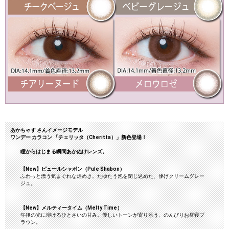
あかちゃす さんイメージモデル
ワンデー カラコン 「チェリッタ（Cheritta）」新色登場！
瞳からはじまる瞬間あかぬけレンズ。
【New】ピュールシャボン
（Pule Shabon）
ふわっと漂う気まぐれな煌めき。たゆたう泡を閉じ込めた、儚げクリームグレー
ジュ。
【New】メルティータイム
（Melty Time）
午後の光に溶けるひとさいの甘み。優しいトーンが寄り添う、のんびりお昼寝ブ
ラウン。