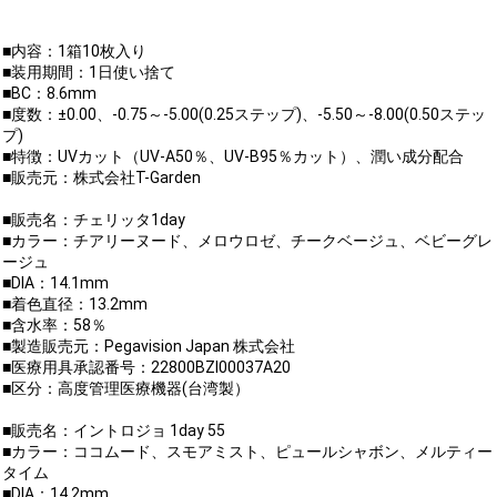
■内容：1箱10枚入り
■装用期間：1日使い捨て
■BC：8.6mm
■度数：±0.00、-0.75～-5.00(0.25ステップ)、-5.50～-8.00(0.50ステッ
プ)
■特徴：UVカット（UV-A50％、UV-B95％カット）、潤い成分配合
■販売元：株式会社T-Garden
■販売名：チェリッタ1day
■カラー：チアリーヌード、メロウロゼ、チークベージュ、ベビーグレ
ージュ
■DIA：14.1mm
■着色直径：13.2mm
■含水率：58％
■製造販売元：Pegavision Japan 株式会社
■医療用具承認番号：22800BZI00037A20
■区分：高度管理医療機器(台湾製）
■販売名：イントロジョ 1day 55
■カラー：ココムード、スモアミスト、ピュールシャボン、メルティー
タイム
■DIA：14.2mm