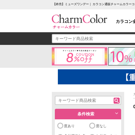
【終売】ミューズワンデー｜ カラコン通販チャームカラーコ
カラコン
条件検索
度あり
度なし