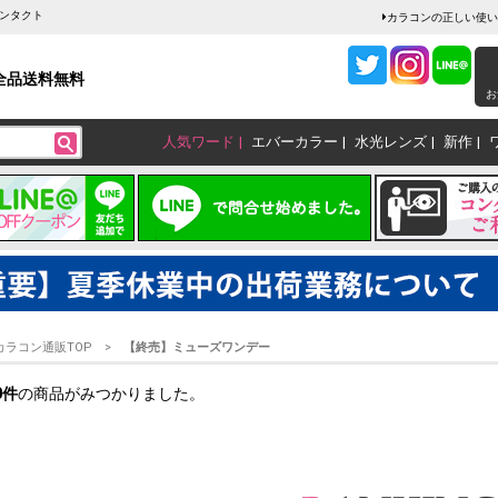
ンタクト
カラコンの正しい使い
全品送料無料
お
人気ワード
エバーカラー
水光レンズ
新作
カラコン通販TOP
【終売】ミューズワンデー
0
件
の商品がみつかりました。