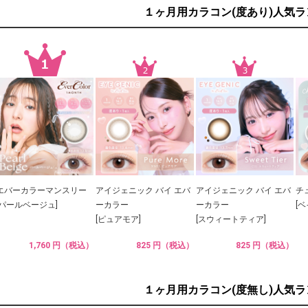
１ヶ月用カラコン(度あり)人気
エバーカラーマンスリー
アイジェニック バイ エバ
アイジェニック バイ エバ
チ
[パールベージュ]
ーカラー
ーカラー
[
[ピュアモア]
[スウィートティア]
1,760 円（税込）
825 円（税込）
825 円（税込）
１ヶ月用カラコン(度無し)人気