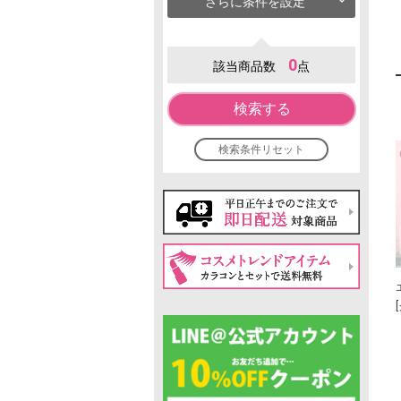
さらに条件を設定
0
該当商品数
点
検索する
検索条件リセット