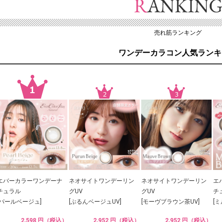
売れ筋ランキング
ワンデーカラコン人気ランキ
エバーカラーワンデーナ
ネオサイトワンデーリン
ネオサイトワンデーリン
エ
チュラル
グUV
グUV
チ
[パールベージュ]
[ぷるんベージュUV]
[モーヴブラウン茶UV]
[
2,598 円（税込）
2,952 円（税込）
2,952 円（税込）