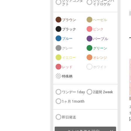
クリアコンタ
シリコーンハ
クト
イドロゲル
ブラウン
ヘーゼル
ブラック
ピンク
ブルー
パープル
グレー
グリーン
イエロー
オレンジ
レッド
ホワイト
特殊柄
ワンデー 1day
2週間 2week
1ヶ月 1month
即日発送