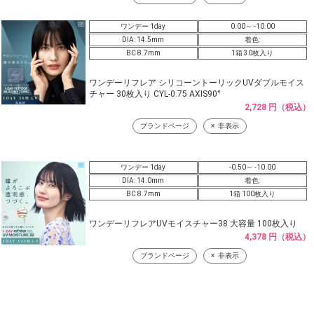
ワンデー 1day
0.00～ -10.00
DIA: 14.5mm
着色:
BC 8.7mm
1箱 30枚入り
ワンデーリフレア シリコーントーリックUVダブルモイス
チャー 30枚入り CYL-0.75 AXIS90°
2,728 円（税込）
ブランドページ
非表示
ワンデー 1day
-0.50～ -10.00
DIA: 14.0mm
着色:
BC 8.7mm
1箱 100枚入り
ワンデーリフレアUVモイスチャー38 大容量 100枚入り
4,378 円（税込）
ブランドページ
非表示