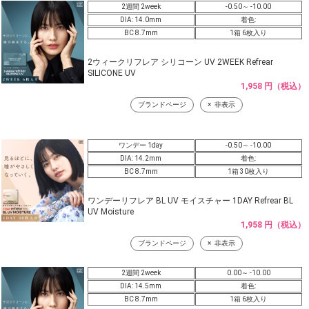
2週間 2week
-0.50～ -10.00
DIA: 14.0mm
着色:
BC 8.7mm
1箱 6枚入り
2ウィークリフレア シリコーン UV 2WEEK Refrear
SILICONE UV
1,958 円（税込）
ブランドページ
非表示
ワンデー 1day
-0.50～ -10.00
DIA: 14.2mm
着色:
BC 8.7mm
1箱 30枚入り
ワンデーリフレア BL UV モイスチャー 1DAY Refrear BL
UV Moisture
1,958 円（税込）
ブランドページ
非表示
2週間 2week
0.00～ -10.00
DIA: 14.5mm
着色:
BC 8.7mm
1箱 6枚入り