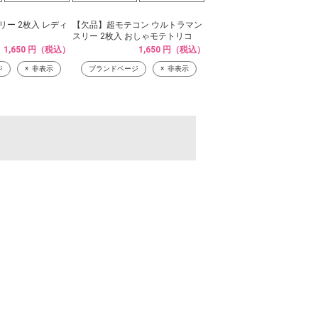
リー 2枚入 レディ
【欠品】超モテコン ウルトラマン
スリー 2枚入 おしゃモテトリコ
1,650 円（税込）
1,650 円（税込）
ジ
非表示
ブランドページ
非表示