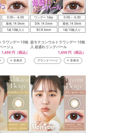
0.00～ -6.00
ワンデー 1day
0.00～ -6.00
着色: 14.0mm
DIA: 14.5mm
着色: 14.0mm
1箱 10枚入り
BC 8.6mm
1箱 10枚入り
ラワンデー 10枚
超モテコンウルトラワンデー 10枚
グベージュ
入 超盛れリングパール
1,650 円（税込）
1,650 円（税込）
ジ
非表示
ブランドページ
非表示