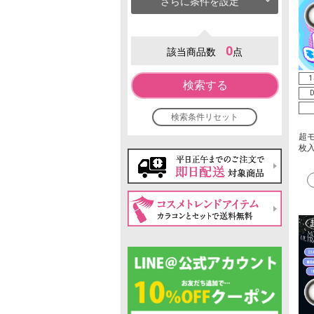
さらに条件を設定
0
該当商品数
点
1
検索する
D
検索条件リセット
超モ
枚