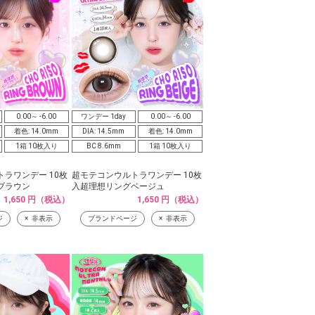
0.00～ -6.00
ワンデー 1day
0.00～ -6.00
着色: 14.0mm
DIA: 14.5mm
着色: 14.0mm
1箱 10枚入り
BC 8.6mm
1箱 10枚入り
ラワンデー 10枚
超モテコンウルトラワンデー 10枚
ブラウン
入超理想リングベージュ
1,650 円（税込）
1,650 円（税込）
ジ
非表示
ブランドページ
非表示