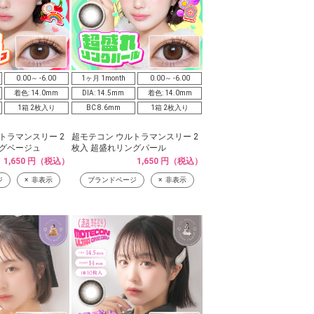
0.00～ -6.00
1ヶ月 1month
0.00～ -6.00
着色: 14.0mm
DIA: 14.5mm
着色: 14.0mm
1箱 2枚入り
BC 8.6mm
1箱 2枚入り
トラマンスリー 2
超モテコン ウルトラマンスリー 2
ングベージュ
枚入 超盛れリングパール
1,650 円（税込）
1,650 円（税込）
ジ
非表示
ブランドページ
非表示