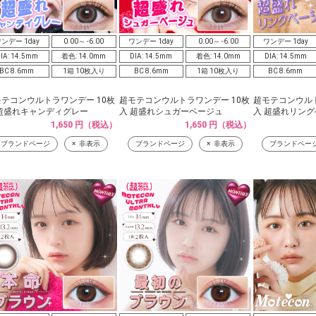
ンデー 1day
0.00～ -6.00
ワンデー 1day
0.00～ -6.00
ワンデー 1day
IA: 14.5mm
着色: 14.0mm
DIA: 14.5mm
着色: 14.0mm
DIA: 14.5mm
BC 8.6mm
1箱 10枚入り
BC 8.6mm
1箱 10枚入り
BC 8.6mm
テコンウルトラワンデー 10枚
超モテコンウルトラワンデー 10枚
超モテコンウルト
 超盛れキャンディグレー
入 超盛れシュガーベージュ
入 超盛れリン
1,650 円（税込）
1,650 円（税込）
ブランドページ
非表示
ブランドページ
非表示
ブランドペー