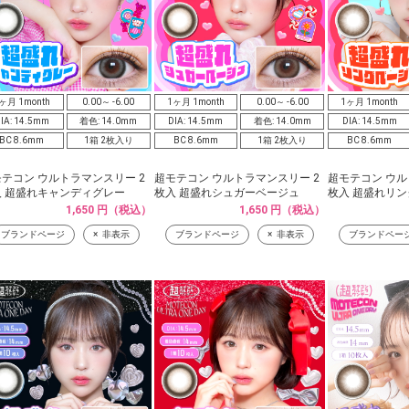
ヶ月 1month
0.00～ -6.00
1ヶ月 1month
0.00～ -6.00
1ヶ月 1month
IA: 14.5mm
着色: 14.0mm
DIA: 14.5mm
着色: 14.0mm
DIA: 14.5mm
BC 8.6mm
1箱 2枚入り
BC 8.6mm
1箱 2枚入り
BC 8.6mm
テコン ウルトラマンスリー 2
超モテコン ウルトラマンスリー 2
超モテコン ウル
入 超盛れキャンディグレー
枚入 超盛れシュガーベージュ
枚入 超盛れリ
1,650 円（税込）
1,650 円（税込）
ブランドページ
非表示
ブランドページ
非表示
ブランドペー