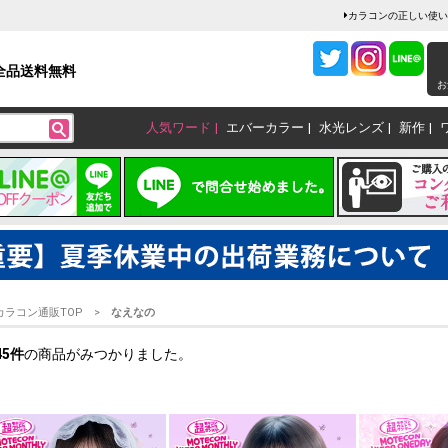
カラコンの正しい使い
全品送料無料
お
人気ワード
エバーカラー
水光レンズ
新作
カラコン通販TOP
なえなの
45
件
の商品がみつかりました。