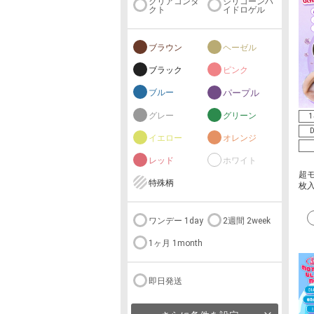
クリアコンタ
シリコーンハ
クト
イドロゲル
ブラウン
ヘーゼル
ブラック
ピンク
ブルー
パープル
グレー
グリーン
1
D
イエロー
オレンジ
レッド
ホワイト
超モ
特殊柄
枚
ワンデー 1day
2週間 2week
1ヶ月 1month
即日発送