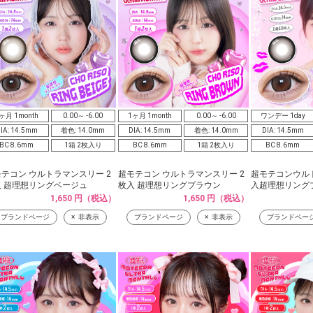
ヶ月 1month
0.00～ -6.00
1ヶ月 1month
0.00～ -6.00
ワンデー 1day
IA: 14.5mm
着色: 14.0mm
DIA: 14.5mm
着色: 14.0mm
DIA: 14.5mm
BC 8.6mm
1箱 2枚入り
BC 8.6mm
1箱 2枚入り
BC 8.6mm
テコン ウルトラマンスリー 2
超モテコン ウルトラマンスリー 2
超モテコンウルト
入 超理想リングベージュ
枚入 超理想リングブラウン
入超理想リング
1,650 円（税込）
1,650 円（税込）
ブランドページ
非表示
ブランドページ
非表示
ブランドペー