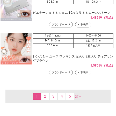
BC 8.7mm
1箱 10枚入り
ピエナージュ ミミジェム 10枚入り ミミムーンストーン
1,485 円（税込）
ブランドページ
非表示
1ヶ月 1month
0.00～ -8.00
DIA: 14.0mm
着色: 13.2mm
BC 8.6mm
1箱 2枚入り
レンズミー ユース ワンマンス 度あり 2枚入り ティアリン
グブラウン
1,580 円（税込）
ブランドページ
非表示
1
2
3
4
5
次へ