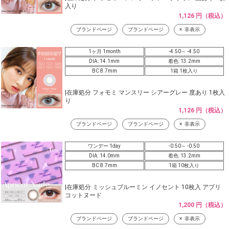
入り
1,126 円（税込）
ブランドページ
ブランドページ
非表示
1ヶ月 1month
-4.50～ -4.50
DIA: 14.1mm
着色: 13.2mm
BC 8.7mm
1箱 1枚入り
|在庫処分 フォモミ マンスリー シアーグレー 度あり 1枚入
り
1,126 円（税込）
ブランドページ
ブランドページ
非表示
ワンデー 1day
-0.50～ -0.50
DIA: 14.0mm
着色: 13.2mm
BC 8.7mm
1箱 10枚入り
|在庫処分 ミッシュブルーミン イノセント 10枚入 アプリ
コットヌード
1,200 円（税込）
ブランドページ
ブランドページ
非表示