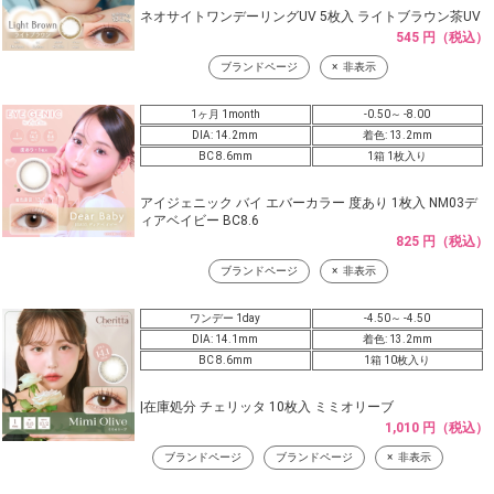
ネオサイトワンデーリングUV 5枚入 ライトブラウン茶UV
545 円（税込）
ブランドページ
非表示
1ヶ月 1month
-0.50～ -8.00
DIA: 14.2mm
着色: 13.2mm
BC 8.6mm
1箱 1枚入り
アイジェニック バイ エバーカラー 度あり 1枚入 NM03デ
ィアベイビー BC8.6
825 円（税込）
ブランドページ
非表示
ワンデー 1day
-4.50～ -4.50
DIA: 14.1mm
着色: 13.2mm
BC 8.6mm
1箱 10枚入り
|在庫処分 チェリッタ 10枚入 ミミオリーブ
1,010 円（税込）
ブランドページ
ブランドページ
非表示