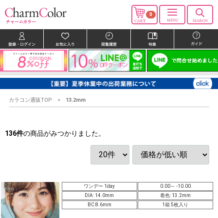
0
カラコン通販TOP
13.2mm
136
件
の商品がみつかりました。
ワンデー 1day
0.00～ -10.00
DIA: 14.0mm
着色: 13.2mm
BC 8.6mm
1箱 5枚入り