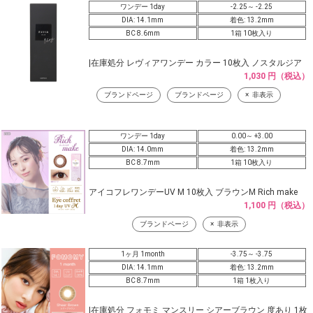
ワンデー 1day
-2.25～ -2.25
DIA: 14.1mm
着色: 13.2mm
BC 8.6mm
1箱 10枚入り
|在庫処分 レヴィアワンデー カラー 10枚入 ノスタルジア
1,030 円（税込）
ブランドページ
ブランドページ
非表示
ワンデー 1day
0.00～ +3.00
DIA: 14.0mm
着色: 13.2mm
BC 8.7mm
1箱 10枚入り
アイコフレワンデーUV M 10枚入 ブラウンM Rich make
1,100 円（税込）
ブランドページ
非表示
1ヶ月 1month
-3.75～ -3.75
DIA: 14.1mm
着色: 13.2mm
BC 8.7mm
1箱 1枚入り
|在庫処分 フォモミ マンスリー シアーブラウン 度あり 1枚