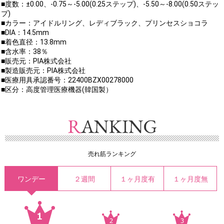
■度数：±0.00、-0.75～-5.00(0.25ステップ)、-5.50～-8.00(0.50ステッ
プ)
■カラー：アイドルリング、レディブラック、プリンセスショコラ
■DIA：14.5mm
■着色直径：13.8mm
■含水率：38％
■販売元：PIA株式会社
■製造販売元：PIA株式会社
■医療用具承認番号：22400BZX00278000
■区分：高度管理医療機器(韓国製）
売れ筋ランキング
ワンデー
２週間
１ヶ月度有
１ヶ月度無