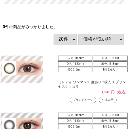
3
件
の商品がみつかりました。
1ヶ月 1month
0.00～ -8.00
DIA: 14.5mm
着色: 13.8mm
BC 8.6mm
1箱 2枚入り
ミレディ ワンマンス 度あり 2枚入り プリン
セスショコラ
1,540 円（税込）
ブランドページ
非表示
1ヶ月 1month
0.00～ -8.00
DIA: 14.5mm
着色: 13.8mm
BC 8.6mm
1箱 2枚入り