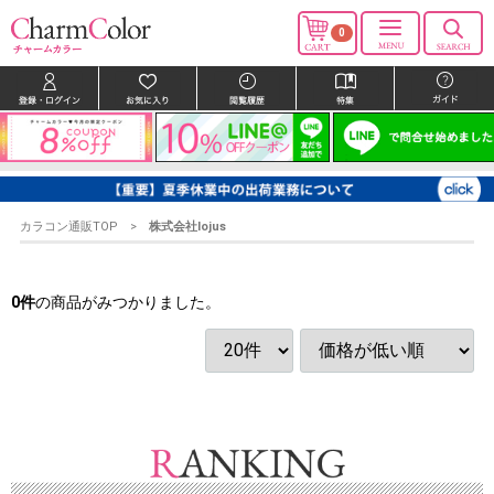
0
カラコン通販TOP
株式会社lojus
0
件
の商品がみつかりました。