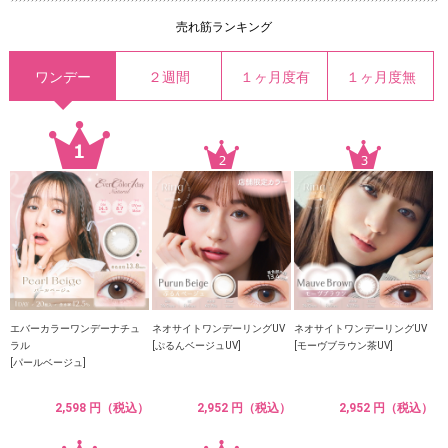
売れ筋ランキング
ワンデー
２週間
１ヶ月度有
１ヶ月度無
エバーカラーワンデーナチュ
ネオサイトワンデーリングUV
ネオサイトワンデーリングUV
ラル
[ぷるんベージュUV]
[モーヴブラウン茶UV]
[パールベージュ]
2,598 円（税込）
2,952 円（税込）
2,952 円（税込）