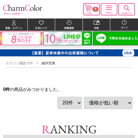
0
カラコン通販TOP
細井宏美
0
件
の商品がみつかりました。