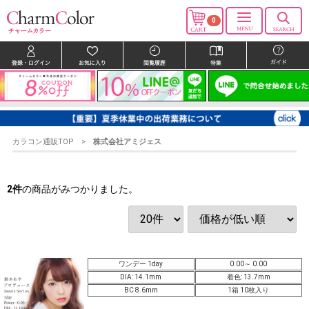
0
カラコン通販TOP
株式会社アミジェス
2
件
の商品がみつかりました。
ワンデー 1day
0.00～ 0.00
DIA: 14.1mm
着色: 13.7mm
BC 8.6mm
1箱 10枚入り