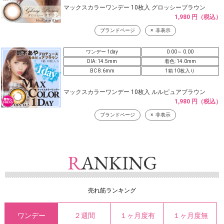
マックスカラーワンデー 10枚入 グロッシーブラウン
1,980 円（税込）
ブランドページ
非表示
ワンデー 1day
0.00～ 0.00
DIA: 14.5mm
着色: 14.0mm
BC 8.6mm
1箱 10枚入り
マックスカラーワンデー 10枚入 ルルピュアブラウン
1,980 円（税込）
ブランドページ
非表示
売れ筋ランキング
ワンデー
２週間
１ヶ月度有
１ヶ月度無