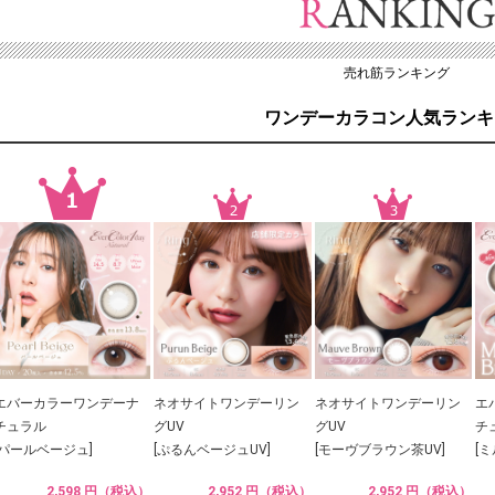
売れ筋ランキング
ワンデーカラコン人気ランキ
エバーカラーワンデーナ
ネオサイトワンデーリン
ネオサイトワンデーリン
エ
チュラル
グUV
グUV
チ
[パールベージュ]
[ぷるんベージュUV]
[モーヴブラウン茶UV]
[
2,598 円（税込）
2,952 円（税込）
2,952 円（税込）