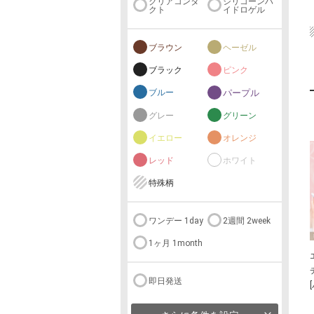
クリアコンタ
シリコーンハ
クト
イドロゲル
ブラウン
ヘーゼル
ブラック
ピンク
ブルー
パープル
グレー
グリーン
イエロー
オレンジ
レッド
ホワイト
特殊柄
ワンデー 1day
2週間 2week
1ヶ月 1month
即日発送