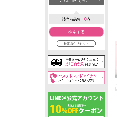
さらに条件を設定
0
該当商品数
点
検索する
検索条件リセット