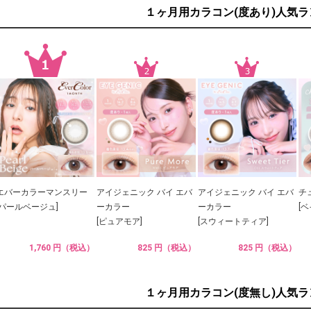
１ヶ月用カラコン(度あり)人気
エバーカラーマンスリー
アイジェニック バイ エバ
アイジェニック バイ エバ
チ
[パールベージュ]
ーカラー
ーカラー
[
[ピュアモア]
[スウィートティア]
1,760 円（税込）
825 円（税込）
825 円（税込）
１ヶ月用カラコン(度無し)人気