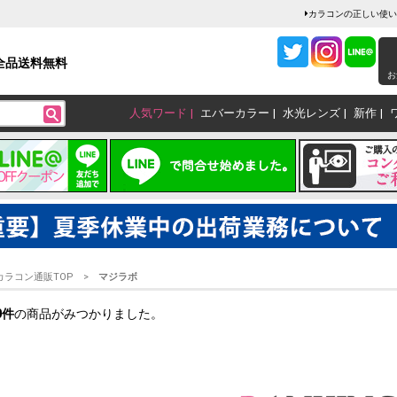
カラコンの正しい使い
全品送料無料
お
人気ワード
エバーカラー
水光レンズ
新作
カラコン通販TOP
マジラボ
0
件
の商品がみつかりました。