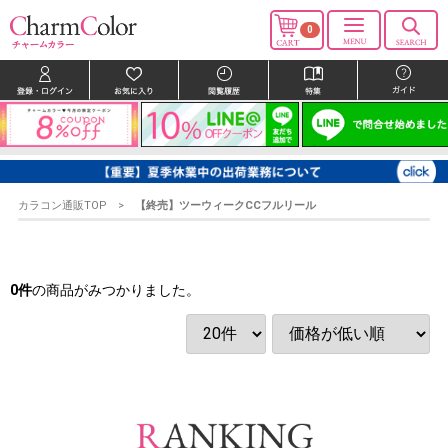
0
カラコン通販TOP
【終売】ツーウィークCCフルリール
0
件
の商品がみつかりました。