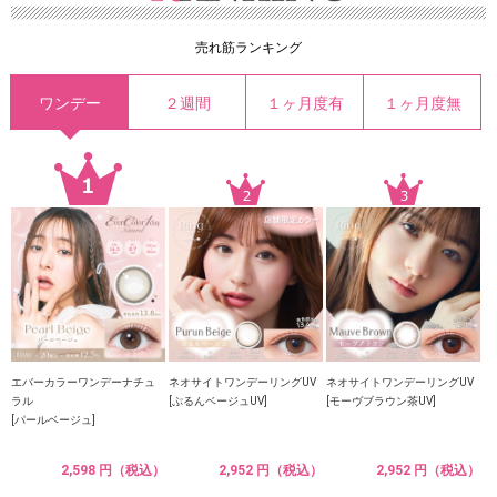
売れ筋ランキング
ワンデー
２週間
１ヶ月度有
１ヶ月度無
エバーカラーワンデーナチュ
ネオサイトワンデーリングUV
ネオサイトワンデーリングUV
ラル
[ぷるんベージュUV]
[モーヴブラウン茶UV]
[パールベージュ]
2,598 円（税込）
2,952 円（税込）
2,952 円（税込）