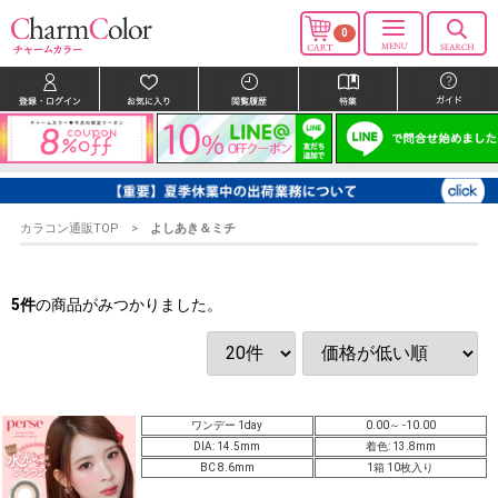
0
カラコン通販TOP
よしあき＆ミチ
5
件
の商品がみつかりました。
ワンデー 1day
0.00～ -10.00
DIA: 14.5mm
着色: 13.8mm
BC 8.6mm
1箱 10枚入り