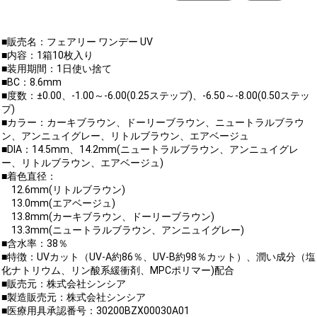
■販売名：フェアリー ワンデー UV
■内容：1箱10枚入り
■装用期間：1日使い捨て
■BC：8.6mm
■度数：±0.00、-1.00～-6.00(0.25ステップ)、-6.50～-8.00(0.50ステッ
プ)
■カラー：カーキブラウン、ドーリーブラウン、ニュートラルブラウ
ン、アンニュイグレー、リトルブラウン、エアベージュ
■DIA：14.5mm、14.2mm(ニュートラルブラウン、アンニュイグレ
ー、リトルブラウン、エアベージュ)
■着色直径：
12.6mm(リトルブラウン)
13.0mm(エアベージュ)
13.8mm(カーキブラウン、ドーリーブラウン)
13.3mm(ニュートラルブラウン、アンニュイグレー)
■含水率：38％
■特徴：UVカット（UV-A約86％、UV-B約98％カット）、潤い成分（塩
化ナトリウム、リン酸系緩衝剤、MPCポリマー)配合
■販売元：株式会社シンシア
■製造販売元：株式会社シンシア
■医療用具承認番号：30200BZX00030A01