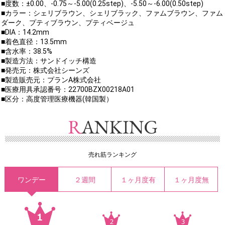
■度数：±0.00、-0.75～-5.00(0.25step)、-5.50～-6.00(0.50step)
■カラー：シェリブラウン、シェリブラック、ファムブラウン、ファム
ダーク、プティブラウン、プティベージュ
■DIA：14.2mm
■着色直径：13.5mm
■含水率：38.5%
■製造方法：サンドイッチ構造
■発売元：株式会社シーンズ
■製造販売元：プランA株式会社
■医療用具承認番号：22700BZX00218A01
■区分：高度管理医療機器(韓国製）
売れ筋ランキング
ワンデー
２週間
１ヶ月度有
１ヶ月度無