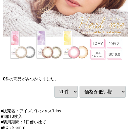
0
件
の商品がみつかりました。
■販売名：アイズプレシャス1day
■1箱10枚入
■装用期間：1日使い捨て
■BC：8.6mm