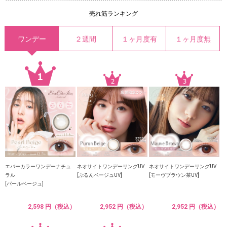
売れ筋ランキング
ワンデー
２週間
１ヶ月度有
１ヶ月度無
エバーカラーワンデーナチュ
ネオサイトワンデーリングUV
ネオサイトワンデーリングUV
ラル
[ぷるんベージュUV]
[モーヴブラウン茶UV]
[パールベージュ]
2,598 円（税込）
2,952 円（税込）
2,952 円（税込）