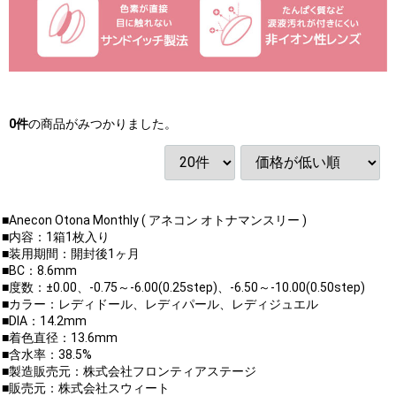
0
件
の商品がみつかりました。
■Anecon Otona Monthly ( アネコン オトナマンスリー )
■内容：1箱1枚入り
■装用期間：開封後1ヶ月
■BC：8.6mm
■度数：±0.00、-0.75～-6.00(0.25step)、-6.50～-10.00(0.50step)
■カラー：レディドール、レディパール、レディジュエル
■DIA：14.2mm
■着色直径：13.6mm
■含水率：38.5%
■製造販売元：株式会社フロンティアステージ
■販売元：株式会社スウィート