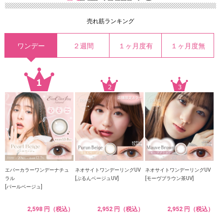
売れ筋ランキング
ワンデー
２週間
１ヶ月度有
１ヶ月度無
エバーカラーワンデーナチュ
ネオサイトワンデーリングUV
ネオサイトワンデーリングUV
ラル
[ぷるんベージュUV]
[モーヴブラウン茶UV]
[パールベージュ]
2,598 円（税込）
2,952 円（税込）
2,952 円（税込）