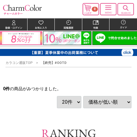
0
カラコン通販TOP
【終売】#OOTD
0
件
の商品がみつかりました。