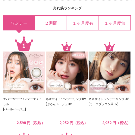
売れ筋ランキング
ワンデー
２週間
１ヶ月度有
１ヶ月度無
エバーカラーワンデーナチュ
ネオサイトワンデーリングUV
ネオサイトワンデーリングUV
ラル
[ぷるんベージュUV]
[モーヴブラウン茶UV]
[パールベージュ]
2,598 円（税込）
2,952 円（税込）
2,952 円（税込）