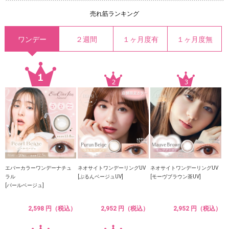
売れ筋ランキング
ワンデー
２週間
１ヶ月度有
１ヶ月度無
エバーカラーワンデーナチュ
ネオサイトワンデーリングUV
ネオサイトワンデーリングUV
ラル
[ぷるんベージュUV]
[モーヴブラウン茶UV]
[パールベージュ]
2,598 円（税込）
2,952 円（税込）
2,952 円（税込）