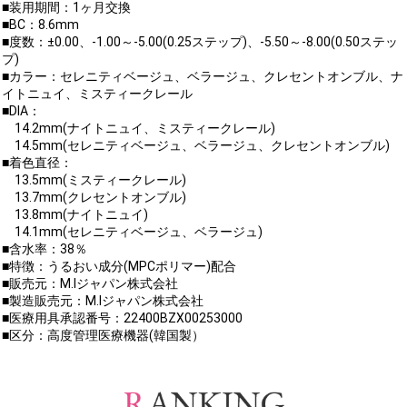
■装用期間：1ヶ月交換
■BC：8.6mm
■度数：±0.00、-1.00～-5.00(0.25ステップ)、-5.50～-8.00(0.50ステッ
プ)
■カラー：セレニティベージュ、ベラージュ、クレセントオンブル、ナ
イトニュイ、ミスティークレール
■DIA：
14.2mm(ナイトニュイ、ミスティークレール)
14.5mm(セレニティベージュ、ベラージュ、クレセントオンブル)
■着色直径：
13.5mm(ミスティークレール)
13.7mm(クレセントオンブル)
13.8mm(ナイトニュイ)
14.1mm(セレニティベージュ、ベラージュ)
■含水率：38％
■特徴：うるおい成分(MPCポリマー)配合
■販売元：M.Iジャパン株式会社
■製造販売元：M.Iジャパン株式会社
■医療用具承認番号：22400BZX00253000
■区分：高度管理医療機器(韓国製）