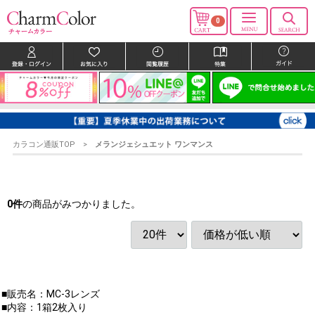
0
カラコン通販TOP
メランジェシュエット ワンマンス
0
件
の商品がみつかりました。
■販売名：MC-3レンズ
■内容：1箱2枚入り