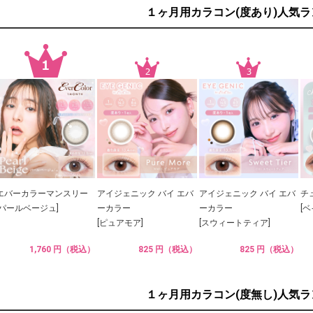
１ヶ月用カラコン(度あり)人気
エバーカラーマンスリー
アイジェニック バイ エバ
アイジェニック バイ エバ
チ
[パールベージュ]
ーカラー
ーカラー
[
[ピュアモア]
[スウィートティア]
1,760 円（税込）
825 円（税込）
825 円（税込）
１ヶ月用カラコン(度無し)人気