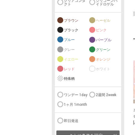
クリアコンタ
シリコーンハ
クト
イドロゲル
ブラウン
ヘーゼル
ブラック
ピンク
ブルー
パープル
グレー
グリーン
イエロー
オレンジ
レッド
ホワイト
特殊柄
ワンデー 1day
2週間 2week
1ヶ月 1month
即日発送