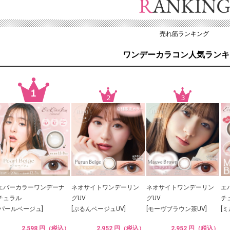
売れ筋ランキング
ワンデーカラコン人気ランキ
エバーカラーワンデーナ
ネオサイトワンデーリン
ネオサイトワンデーリン
エ
チュラル
グUV
グUV
チ
[パールベージュ]
[ぷるんベージュUV]
[モーヴブラウン茶UV]
[
2,598 円（税込）
2,952 円（税込）
2,952 円（税込）