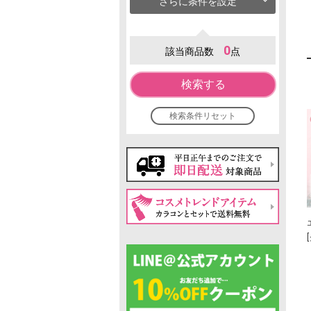
さらに条件を設定
0
該当商品数
点
検索する
検索条件リセット