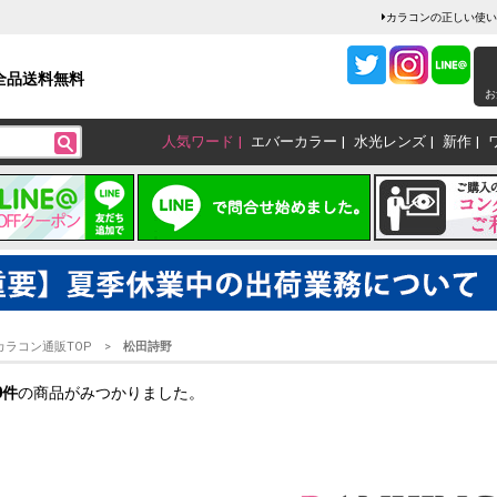
カラコンの正しい使い
全品送料無料
お
人気ワード
エバーカラー
水光レンズ
新作
カラコン通販TOP
松田詩野
0
件
の商品がみつかりました。