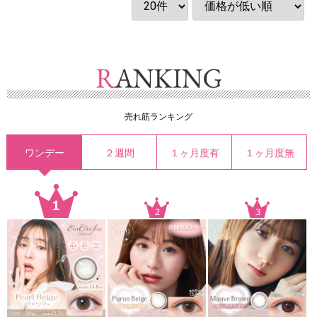
売れ筋ランキング
ワンデー
２週間
１ヶ月度有
１ヶ月度無