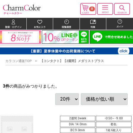
0
カラコン通販TOP
【コンタクト】【2週間】メダリストプラス
3
件
の商品がみつかりました。
2週間 2week
-0.50～ -9.00
DIA: 14.0mm
着色:
BC 9.0mm
1箱 6枚入り