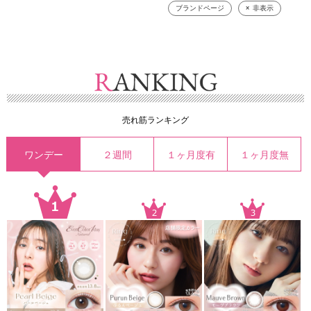
ブランドページ
非表示
売れ筋ランキング
ワンデー
２週間
１ヶ月度有
１ヶ月度無