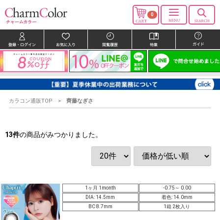
0
カラコン通販TOP
齊藤なぎさ
13
件
の商品がみつかりました。
1ヶ月 1month
-0.75～ 0.00
DIA: 14.5mm
着色: 14.0mm
BC 8.7mm
1箱 2枚入り