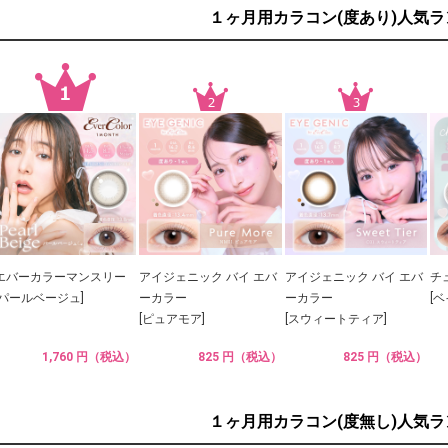
１ヶ月用カラコン(度あり)人気
エバーカラーマンスリー
アイジェニック バイ エバ
アイジェニック バイ エバ
チ
[パールベージュ]
ーカラー
ーカラー
[
[ピュアモア]
[スウィートティア]
1,760 円（税込）
825 円（税込）
825 円（税込）
１ヶ月用カラコン(度無し)人気