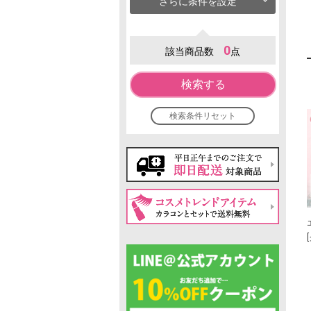
さらに条件を設定
0
該当商品数
点
検索する
検索条件リセット