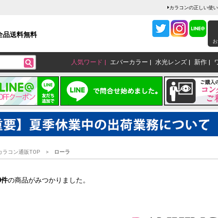
カラコンの正しい使い
全品送料無料
お
人気ワード
エバーカラー
水光レンズ
新作
カラコン通販TOP
ローラ
0
件
の商品がみつかりました。