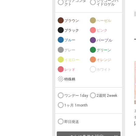
クリアコンタ
シリコーンハ
クト
イドロゲル
ブラウン
ヘーゼル
ブラック
ピンク
ブルー
パープル
グレー
グリーン
イエロー
オレンジ
レッド
ホワイト
特殊柄
ワンデー 1day
2週間 2week
1ヶ月 1month
即日発送