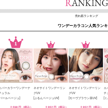
売れ筋ランキング
ワンデーカラコン人気ランキ
エバーカラーワンデーナ
ネオサイトワンデーリン
ネオサイトワンデーリン
エ
チュラル
グUV
グUV
チ
[パールベージュ]
[ぷるんベージュUV]
[モーヴブラウン茶UV]
[
2,598 円（税込）
2,952 円（税込）
2,952 円（税込）