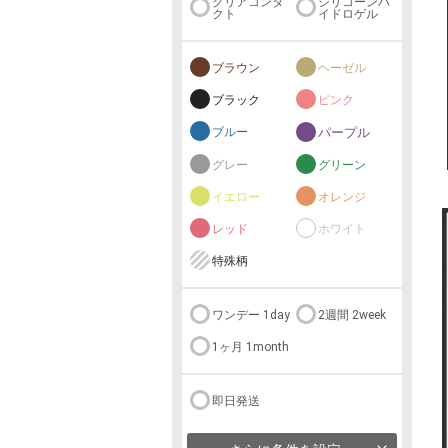
クリアコンタ
シリコーンハ
クト
イドロゲル
ブラウン
ヘーゼル
ブラック
ピンク
ブルー
パープル
グレー
グリーン
イエロー
オレンジ
レッド
ホワイト
特殊柄
ワンデー 1day
2週間 2week
1ヶ月 1month
即日発送