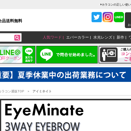
カラコンの正しい使い
全品送料無料
お
人気ワード
エバーカラー
水光レンズ
新作
カラコン通販TOP
アイミネイト