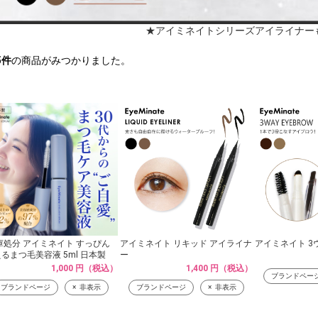
★アイミネイトシリーズアイライナー
5
件
の商品がみつかりました。
庫処分 アイミネイト すっぴん
アイミネイト リキッド アイライナ
アイミネイト 3
るまつ毛美容液 5ml 日本製
ー
1,000 円（税込）
1,400 円（税込）
ブランドペー
ブランドページ
非表示
ブランドページ
非表示