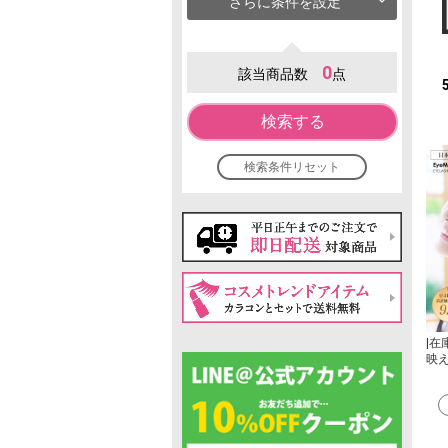
さらに条件を設定
0
該当商品数
点
検索する
検索条件リセット
|在
映え