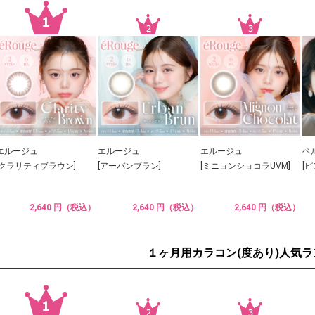
エルージュ
エルージュ
エルージュ
ベ
[クラリティブラウン]
[アーバンブラン]
[ミニョンショコラUVM]
[
2,640 円（税込）
2,640 円（税込）
2,640 円（税込）
１ヶ月用カラコン(度あり)人気