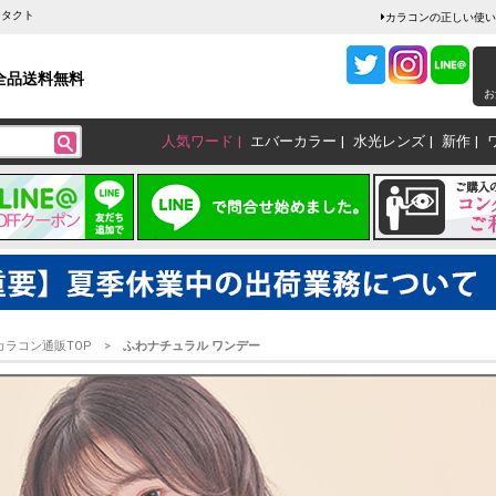
ンタクト
カラコンの正しい使い
全品送料無料
お
人気ワード
エバーカラー
水光レンズ
新作
カラコン通販TOP
ふわナチュラル ワンデー