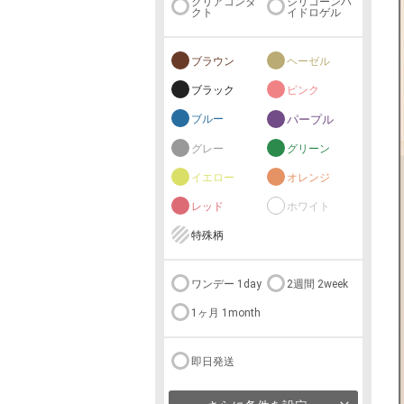
クリアコンタ
シリコーンハ
クト
イドロゲル
ブラウン
ヘーゼル
ブラック
ピンク
ブルー
パープル
グレー
グリーン
イエロー
オレンジ
レッド
ホワイト
特殊柄
ワンデー 1day
2週間 2week
1ヶ月 1month
即日発送