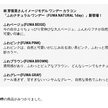
林 芽亜里さんイメージモデル ワンデー カラコン
「ふわナチュラル ワンデー（FUWA NATURAL 1day）」新登場！
ふわベージュ(FUWA BEIGE)
今の自分よりちょっぴり背伸びな大人ベージュ。ふんわりフチが自然
可愛い印象に。
ふわピンク(FUWA PINK)
ふわピンクは、自然と可愛いがにじみ出る淡い系ピンク。ふわっと潤
妙カラー。
ふわブラウン(FUWA BROWN)
透明感があり、ふわっとピュアなブラウン。 どんなシーンでもナチ
ふわグレー(FUWA GRAY)
クール過ぎず、甘すぎないハンサムなグレー。 自然な発色でふわっ
0
件
の商品がみつかりました。