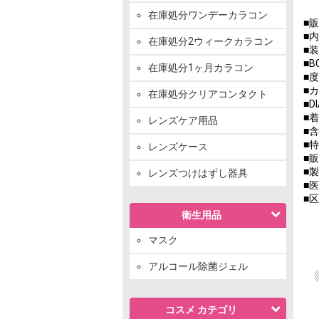
在庫処分ワンデーカラコン
■
■
在庫処分2ウィークカラコン
■
■B
在庫処分1ヶ月カラコン
■度
■
在庫処分クリアコンタクト
■D
■
レンズケア用品
■含
■
レンズケース
■
■製
レンズつけはずし器具
■医
■
衛生用品
マスク
アルコール除菌ジェル
コスメ カテゴリ