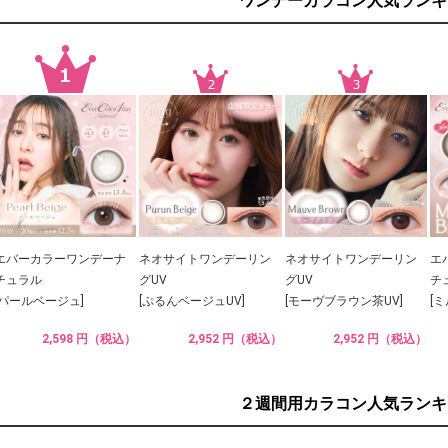
ワンデーカラコン人気ランキ
エバーカラーワンデーナ
ネオサイトワンデーリン
ネオサイトワンデーリン
エ
チュラル
グUV
グUV
チ
[パールベージュ]
[ぷるんベージュUV]
[モーヴブラウン茶UV]
[
2,598 円（税込）
2,952 円（税込）
2,952 円（税込）
２週間用カラコン人気ランキ