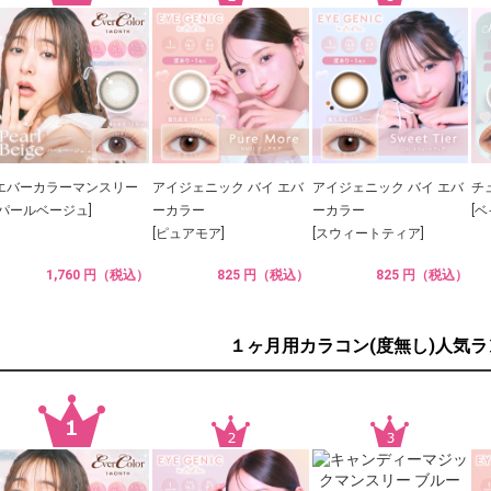
エバーカラーマンスリー
アイジェニック バイ エバ
アイジェニック バイ エバ
チ
[パールベージュ]
ーカラー
ーカラー
[
[ピュアモア]
[スウィートティア]
1,760 円（税込）
825 円（税込）
825 円（税込）
１ヶ月用カラコン(度無し)人気