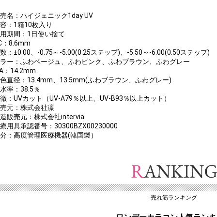
販売名：ハイジェニック1day UV
内容：1箱10枚入り
装用期間：1日使い捨て
C：8.6mm
数：±0.00、-0.75～-5.00(0.25ステップ)、-5.50～-6.00(0.50ステップ)
カラー：ふわベージュ、ふわピンク、ふわブラウン、ふわグレー
IA：14.2mm
着色直径：13.4mm、13.5mm(ふわブラウン、ふわグレー)
水率：38.5％
特徴：UVカット（UV-A79％以上、UV-B93％以上カット）
販売元：株式会社凛
造販売元：株式会社intervia
療用具承認番号：30300BZX00230000
区分：高度管理医療機器(韓国製）
売れ筋ランキング