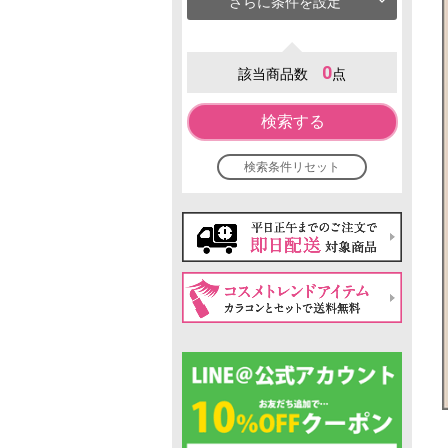
さらに条件を設定
0
該当商品数
点
検索する
検索条件リセット