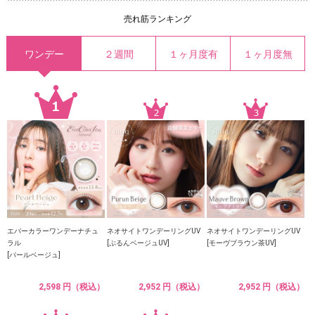
売れ筋ランキング
ワンデー
２週間
１ヶ月度有
１ヶ月度無
エバーカラーワンデーナチュ
ネオサイトワンデーリングUV
ネオサイトワンデーリングUV
ラル
[ぷるんベージュUV]
[モーヴブラウン茶UV]
[パールベージュ]
2,598 円（税込）
2,952 円（税込）
2,952 円（税込）