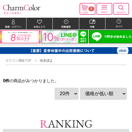
0
カラコン通販TOP
ゆきぽよ
0
件
の商品がみつかりました。