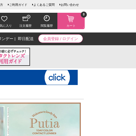
方
ご利用ガイド
よくあるご質問
お問い合わせ
0
気に入り
注文履歴
閲覧履歴
カート
ワンデー
即日配送
会員登録 / ログイン