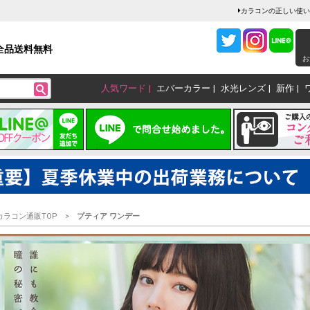
ト
カラコンの正しい使い
全品送料無料
お
人気ワード
エバーカラー
水光レンズ
新作
カラコン通販TOP
プティア ワンデー