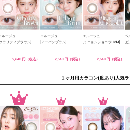
エルージュ
エルージュ
エルージュ
ベ
[クラリティブラウン]
[アーバンブラン]
[ミニョンショコラUVM]
[
2,640 円（税込）
2,640 円（税込）
2,640 円（税込）
１ヶ月用カラコン(度あり)人気