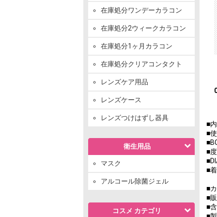
在庫処分ワンデーカラコン
在庫処分2ウィークカラコン
在庫処分1ヶ月カラコン
在庫処分クリアコンタクト
レンズケア用品
レンズケース
レンズつけはずし器具
■
■
■B
衛生用品
■度
■D
マスク
■着
アルコール除菌ジェル
■
■
■含
コスメ カテゴリ
■