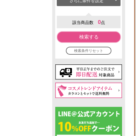
さらに条件を設定
0
該当商品数
点
検索する
検索条件リセット