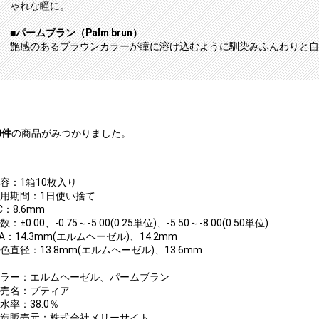
ゃれな瞳に。
■パームブラン（Palm brun）
艶感のあるブラウンカラーが瞳に溶け込むように馴染みふんわりと自
0
件
の商品がみつかりました。
内容：1箱10枚入り
使用期間：1日使い捨て
C：8.6mm
数：±0.00、-0.75～-5.00(0.25単位)、-5.50～-8.00(0.50単位)
IA：14.3mm(エルムヘーゼル)、14.2mm
色直径：13.8mm(エルムヘーゼル)、13.6mm
カラー：エルムヘーゼル、パームブラン
販売名：プティア
水率：38.0％
製造販売元：株式会社メリーサイト