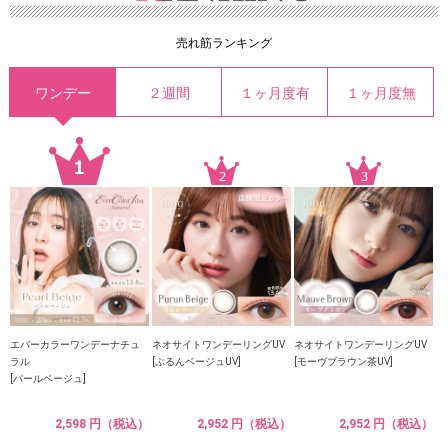
売れ筋ランキング
ワンデー
２週間
１ヶ月度有
１ヶ月度無
エバーカラーワンデーナチュ
ネオサイトワンデーリングUV
ネオサイトワンデーリングUV
ラル
[ぷるんベージュUV]
[モーヴブラウン茶UV]
[パールベージュ]
2,598 円（税込）
2,952 円（税込）
2,952 円（税込）