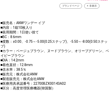
ブランドページ
非表示
■販売名：ANWワンデー イブ
■内容：1箱10枚入り
■装用期間：1日使い捨て
■BC：8.6mm
■度数：±0.00、-0.75～-5.00(0.25ステップ)、-5.50～-8.00(0.50ステッ
プ)
■カラー：ベージュブラウン、ヌードブラウン、オリーブグリーン、ベ
イビーブラウン
■DIA：14.2mm
■着色直径：12.8mm
■含水率：38.5％
■販売元：株式会社ANW
■製造販売元：株式会社ANW
■医療用具承認番号：22700BZX00143A02
■区分：高度管理医療機器(韓国製）