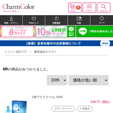
0
カラコン通販TOP
株式会社エイコー
4
件
の商品がみつかりました。
CMプラスクール 15ml
838 円（税込）
ブランドページ
非表示