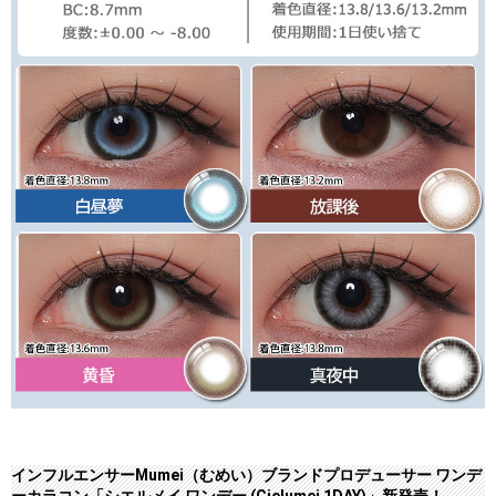
インフルエンサーMumei（むめい）ブランドプロデューサー ワンデ
ーカラコン「シエルメイ ワンデー (Cielumei 1DAY)」新発売！