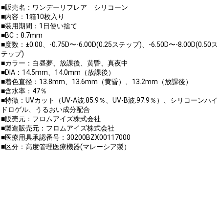
■販売名：ワンデーリフレア シリコーン
■内容：1箱10枚入り
■装用期間：1日使い捨て
■BC：8.7mm
■度数：±0.00、-0.75D〜-6.00D(0.25ステップ)、-6.50D〜-8.00D(0.50ス
テップ)
■カラー：白昼夢、放課後、黄昏、真夜中
■DIA：14.5mm、14.0mm（放課後）
■着色直径：13.8mm、13.6mm（黄昏）、13.2mm（放課後）
■含水率：47％
■特徴：UVカット（UV-A波:85.9％、UV-B波:97.9％）、シリコーンハイ
ドロゲル、うるおい成分配合
■販売元：フロムアイズ株式会社
■製造販売元：フロムアイズ株式会社
■医療用具承認番号：30200BZX00117000
■区分：高度管理医療機器(マレーシア製）