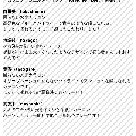
白昼夢（hakuchumu）
回らない水光カラコン
高発色なブルーとハイライトで青空のような瞳になれる。
しっかり盛れるようにフチ感にもこだわりました！
放課後（hokago）
夕方5時の温かい光をイメージ。
裸眼がそのまま大きくなったようなデザインで初心者さんにもおす
すめです！
黄昏（tasogare）
回らない水光カラコン
オリーブベージュの回らないハイライトでアンニュイな瞳になれる
カラコンです。
ふんわり盛れるのに写真映えもバッチリ！
真夜中（mayonaka）
太めのフチ×淡い光をすくいとる微細カラコン。
パーソナルカラー問わず似合う無彩色グレーです！